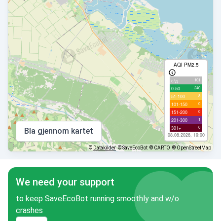
AQI PM2.5
101
с/д
240
0-50
8
51-100
0
101-150
0
151-200
1
201-300
0
301+
Bla gjennom kartet
08.08.2026, 19:00
©
Datakilder
© SaveEcoBot
© CARTO
© OpenStreetMap
We need your support
to keep SaveEcoBot running smoothly and w/o
crashes