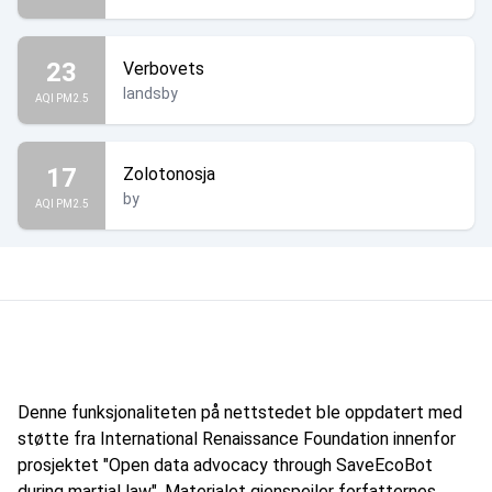
23
Verbovets
landsby
AQI PM2.5
17
Zolotonosja
by
AQI PM2.5
Denne funksjonaliteten på nettstedet ble oppdatert med
støtte fra International Renaissance Foundation innenfor
prosjektet "Open data advocacy through SaveEcoBot
during martial law". Materialet gjenspeiler forfatternes