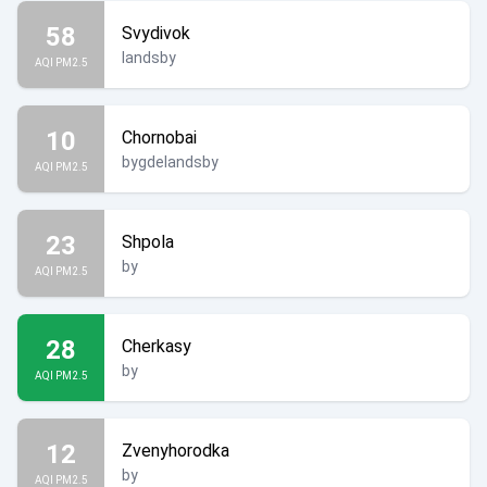
58
Svydivok
landsby
AQI PM2.5
10
Chornobai
bygdelandsby
AQI PM2.5
23
Shpola
by
AQI PM2.5
28
Cherkasy
by
AQI PM2.5
12
Zvenyhorodka
by
AQI PM2.5