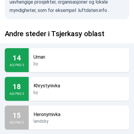
uavhengige prosjekter, organisasjoner og lokale
myndigheter, som for eksempel:
luftdaten.info
.
Andre steder i Tsjerkasy oblast
14
Uman
by
AQI PM2.5
18
Khrystynivka
by
AQI PM2.5
15
Heronymivka
landsby
AQI PM2.5