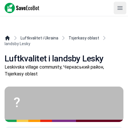
SaveEcoBot
Ope
Luftkvalitet i Ukraina
Tsjerkasy oblast
landsby Lesky
Luftkvalitet i landsby Lesky
Leskivska village community, Черкаський район,
Tsjerkasy oblast
?