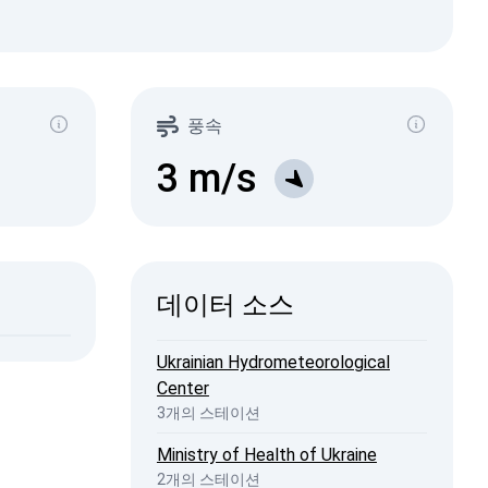
ma Ray
µSv/h)
340
136
풍속
504
1-0.2
8
1-0.3
3
m/s
11
1-0.5
15
1-2
7
2026, 04:50
ISW
데이터 소스
2026, 20:44
penStreetMap
Ukrainian Hydrometeorological
Center
3개의 스테이션
Ministry of Health of Ukraine
2개의 스테이션