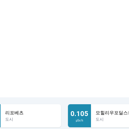
0.105
리포베츠
모힐리우포딜스
도시
도시
µSv/h