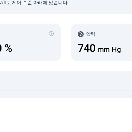
µSv/h로 제어 수준 아래에 있습니다.
Gam
(
с/д
0-0.1
압력
0.10
0.20
0
%
740
0.30
mm Hg
0.50
2.1+
08.08.
07.08.
©
미인증 데이터
©
데이터 소스
© SaveEcoBot
© CARTO
© O