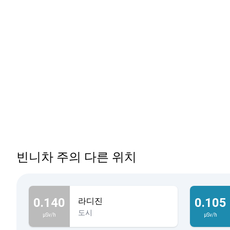
빈니차 주의 다른 위치
0.140
0.105
라디진
도시
µSv/h
µSv/h