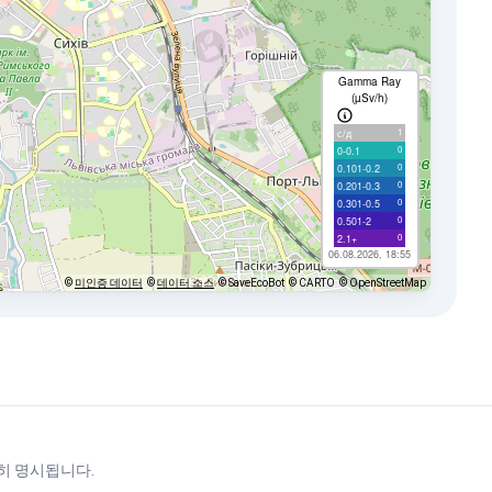
Gamma Ray
(µSv/h)
1
с/д
0
0-0.1
0
0.101-0.2
0
0.201-0.3
0
0.301-0.5
0
0.501-2
0
2.1+
06.08.2026, 18:55
©
미인증 데이터
©
데이터 소스
© SaveEcoBot
© CARTO
© OpenStreetMap
히 명시됩니다.