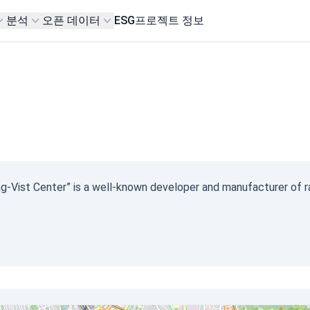
분석
오픈 데이터
ESG
프로젝트 정보
ring-Vist Center” is a well-known developer and manufacturer o