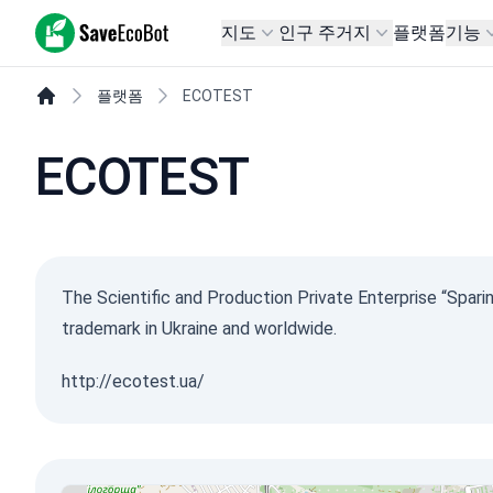
SaveEcoBot
지도
인구 주거지
플랫폼
기능
플랫폼
ECOTEST
ECOTEST
The Scientific and Production Private Enterprise “Spa
trademark in Ukraine and worldwide.
http://ecotest.ua/