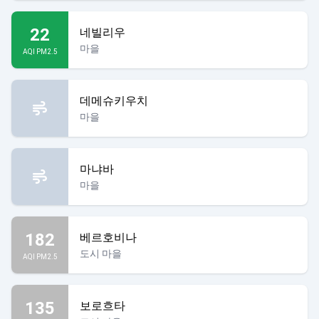
22
네빌리우
마을
AQI PM2.5
데메슈키우치
마을
마냐바
마을
182
베르호비나
도시 마을
AQI PM2.5
135
보로흐타