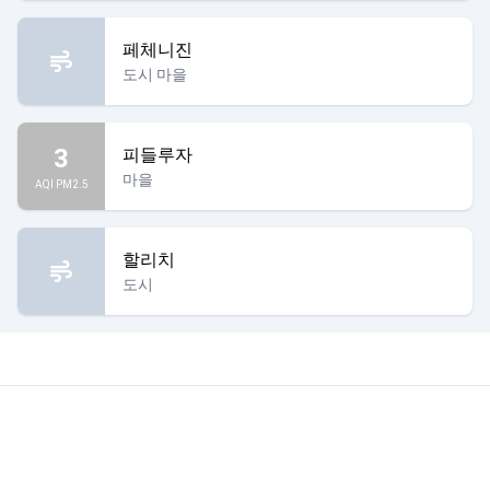
페체니진
도시 마을
3
피들루자
마을
AQI PM2.5
할리치
도시