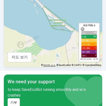
AQI PM2.5
109
с/д
229
0-50
11
51-100
0
101-150
0
151-200
1
201-300
0
301+
지도 보기
08.08.2026, 18:00
©
데이터 소스
© SaveEcoBot
© CARTO
© OpenStreetMap
We need your support
to keep SaveEcoBot running smoothly and w/o
crashes
기부