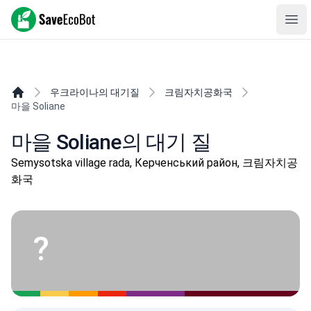
SaveEcoBot
Ope
우크라이나의 대기질
크림자치공화국
마을 Soliane
마을 Soliane의 대기 질
Semysotska village rada, Керченський район, 크림자치공
화국
?