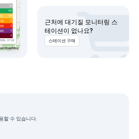
94
123
122
00
근처에 대기질 모니터링 스
8
150
2
200
테이션이 없나요?
0
300
0
2026, 07:00
스테이션 구매
penStreetMap
사용할 수 있습니다.