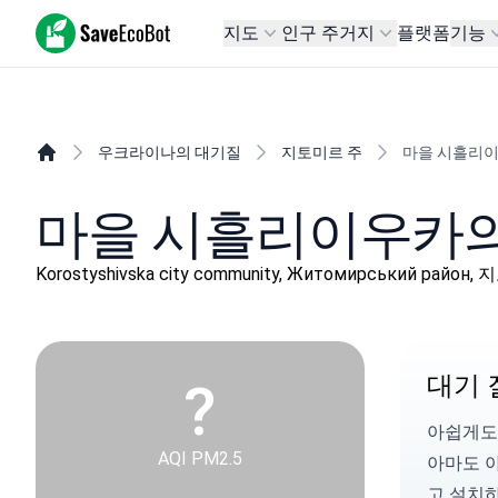
SaveEcoBot
지도
인구 주거지
플랫폼
기능
우크라이나의 대기질
지토미르 주
마을 시흘리
마을 시흘리이우카의
Korostyshivska city community, Житомирський район
대기 
?
아쉽게도
AQI PM2.5
아마도 
고 설치