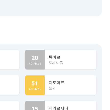
20
류바르
도시 마을
AQI PM2.5
51
지토미르
도시
AQI PM2.5
15
페카르시나