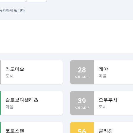
 동의하게 됩니다.
28
라도미슐
레야
도시
마을
AQI PM2.5
39
슬로보다셀레츠
오우루치
마을
도시
AQI PM2.5
56
코로스텐
클리친