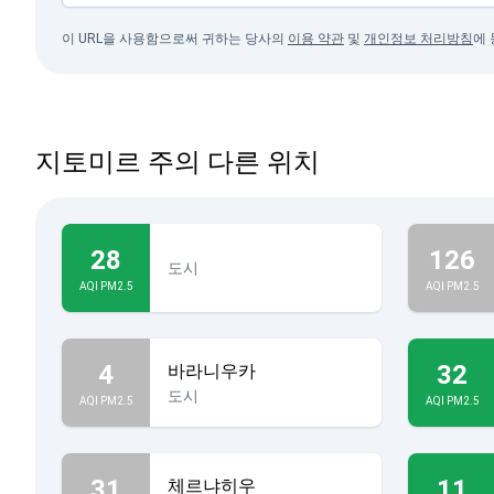
이 URL을 사용함으로써 귀하는 당사의
이용 약관
및
개인정보 처리방침
에
지토미르 주의 다른 위치
28
126
도시
AQI PM2.5
AQI PM2.5
4
32
바라니우카
도시
AQI PM2.5
AQI PM2.5
31
11
체르냐히우