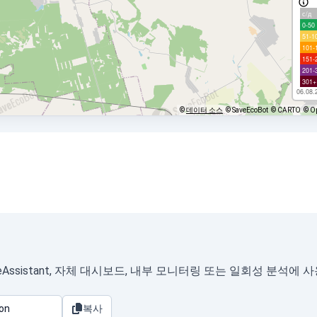
с/д
0-50
51-1
101-
151-
201-
301+
06.08.
©
데이터 소스
© SaveEcoBot
© CARTO
© O
ssistant, 자체 대시보드, 내부 모니터링 또는 일회성 분석에 
복사