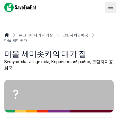
SaveEcoBot
Ope
우크라이나의 대기질
크림자치공화국
마을 세미솟카
마을 세미솟카의 대기 질
Semysotska village rada, Керченський район, 크림자치공
화국
?