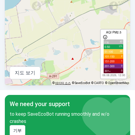
AQI PM2.5
87
с/д
171
0-50
88
51-100
2
101-150
1
151-200
0
201-300
0
301+
지도 보기
06.08.2026, 12:00
©
데이터 소스
© SaveEcoBot
© CARTO
© OpenStreetMap
We need your support
to keep SaveEcoBot running smoothly and w/o
crashes
기부