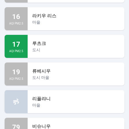
16
라키우 리스
마을
AQI PM2.5
17
루츠크
도시
AQI PM2.5
19
류베시우
도시 마을
AQI PM2.5
리플랴니
마을
79
비슈니우