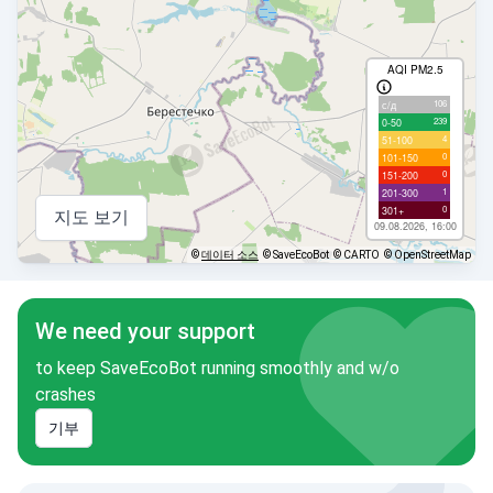
AQI PM2.5
106
с/д
239
0-50
4
51-100
0
101-150
0
151-200
1
201-300
0
301+
지도 보기
09.08.2026, 16:00
©
데이터 소스
© SaveEcoBot
© CARTO
© OpenStreetMap
We need your support
to keep SaveEcoBot running smoothly and w/o
crashes
기부