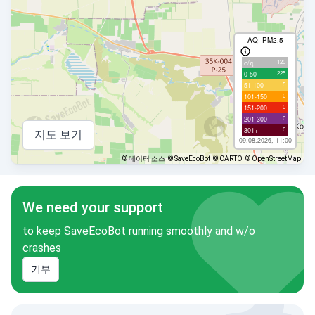
AQI PM2.5
120
с/д
225
0-50
5
51-100
0
101-150
0
151-200
0
201-300
0
301+
지도 보기
09.08.2026, 11:00
©
데이터 소스
© SaveEcoBot
© CARTO
© OpenStreetMap
We need your support
to keep SaveEcoBot running smoothly and w/o
crashes
기부