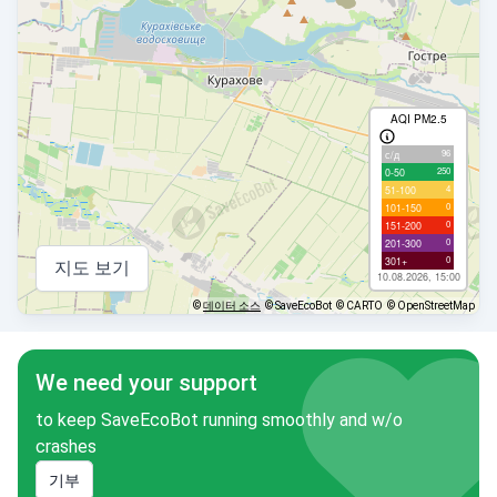
AQI PM2.5
96
с/д
250
0-50
4
51-100
0
101-150
0
151-200
0
201-300
0
301+
지도 보기
10.08.2026, 15:00
©
데이터 소스
© SaveEcoBot
© CARTO
© OpenStreetMap
We need your support
to keep SaveEcoBot running smoothly and w/o
crashes
기부