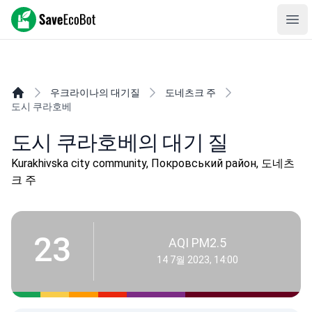
SaveEcoBot
Ope
우크라이나의 대기질
도네츠크 주
도시 쿠라호베
도시 쿠라호베의 대기 질
Kurakhivska city community, Покровський район, 도네츠
크 주
23
AQI PM2.5
14 7월 2023, 14:00