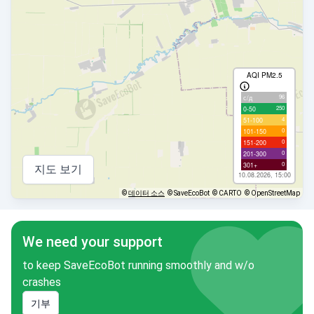
AQI PM2.5
96
с/д
250
0-50
4
51-100
0
101-150
0
151-200
0
201-300
0
301+
지도 보기
10.08.2026, 15:00
©
데이터 소스
© SaveEcoBot
© CARTO
© OpenStreetMap
We need your support
to keep SaveEcoBot running smoothly and w/o
crashes
기부