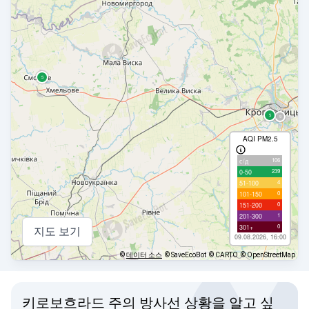
AQI PM2.5
106
с/д
239
0-50
4
51-100
0
101-150
0
151-200
1
201-300
0
301+
지도 보기
09.08.2026, 16:00
©
데이터 소스
© SaveEcoBot
© CARTO
© OpenStreetMap
키로보흐라드 주의 방사선 상황을 알고 싶