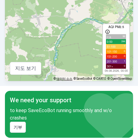
AQI PM2.5
98
с/д
244
0-50
7
51-100
0
101-150
0
151-200
1
201-300
0
301+
지도 보기
09.08.2026, 00:00
©
데이터 소스
© SaveEcoBot
© CARTO
© OpenStreetMap
We need your support
to keep SaveEcoBot running smoothly and w/o
crashes
기부