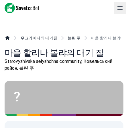
SaveEcoBot
Ope
우크라이나의 대기질
볼린 주
마을 할리나 볼랴
마을 할리나 볼랴의 대기 질
Starovyzhivska selyshchna community, Ковельський
район, 볼린 주
?