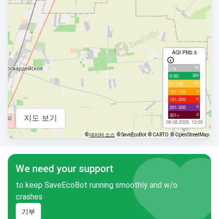
AQI PM2.5
99
с/д
224
0-50
27
51-100
0
101-150
0
151-200
0
201-300
0
301+
지도 보기
08.08.2026, 12:00
©
데이터 소스
© SaveEcoBot
© CARTO
© OpenStreetMap
We need your support
나 입니다!
to keep SaveEcoBot running smoothly and w/o
crashes
기부