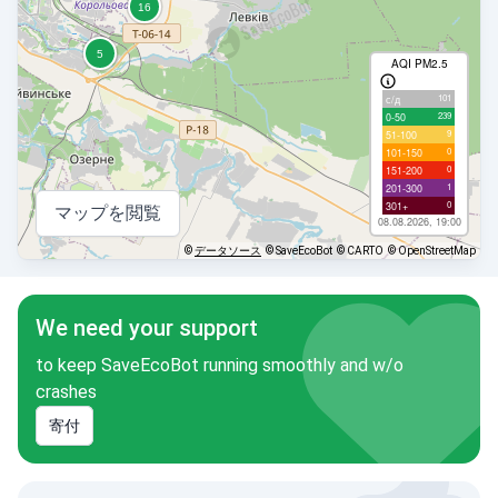
AQI PM2.5
101
с/д
239
0-50
9
51-100
0
101-150
0
151-200
1
201-300
0
301+
マップを閲覧
08.08.2026, 19:00
©
データソース
© SaveEcoBot
© CARTO
© OpenStreetMap
We need your support
to keep SaveEcoBot running smoothly and w/o
crashes
寄付