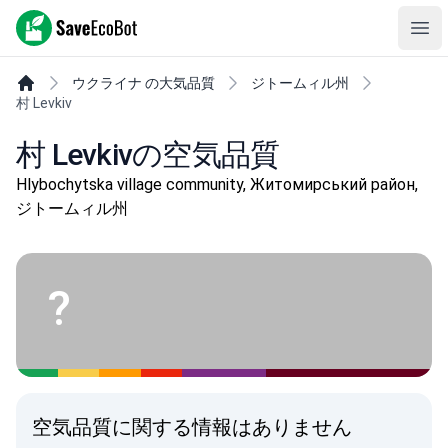
SaveEcoBot
Ope
ウクライナ の大気品質
ジトームィル州
村 Levkiv
村 Levkivの空気品質
Hlybochytska village community, Житомирський район,
ジトームィル州
?
空気品質に関する情報はありません