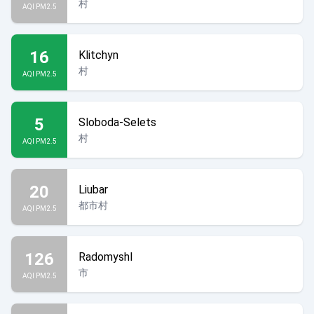
村
AQI PM2.5
16
Klitchyn
村
AQI PM2.5
5
Sloboda-Selets
村
AQI PM2.5
20
Liubar
都市村
AQI PM2.5
126
Radomyshl
市
AQI PM2.5