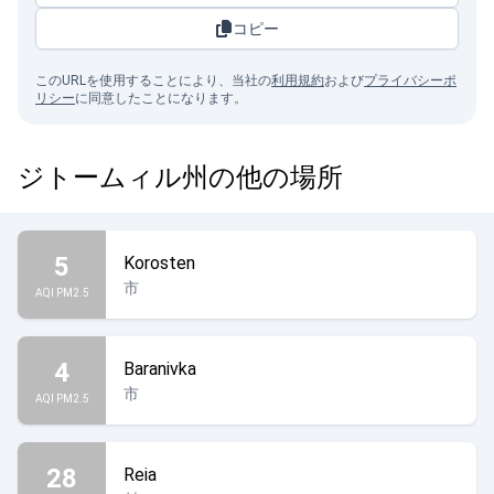
コピー
このURLを使用することにより、当社の
利用規約
および
プライバシーポ
リシー
に同意したことになります。
ジトームィル州の他の場所
5
Korosten
市
AQI PM2.5
4
Baranivka
市
AQI PM2.5
28
Reia