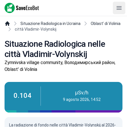
SaveEcoBot
Ope
Situazione Radiologica in Ucraina
Oblast' di Volinia
città Vladimir-Volynskij
Situazione Radiologica nelle
città Vladimir-Volynskij
Zymnivska village community, Володимирський район,
Oblast' di Volinia
µSv/h
0.104
9 agosto 2026, 14:52
La radiazione di fondo nelle città Vladimir-Volynskij al 2026-