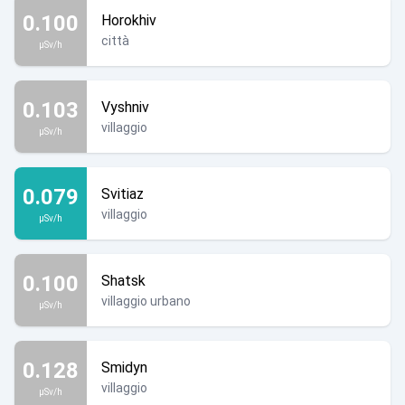
0.100
Horokhiv
città
µSv/h
0.103
Vyshniv
villaggio
µSv/h
0.079
Svitiaz
villaggio
µSv/h
0.100
Shatsk
villaggio urbano
µSv/h
0.128
Smidyn
villaggio
µSv/h