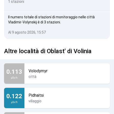
1 stazioni
Il numero totale di stazioni di monitoraggio nelle città
Vladimir-Volynskij è di 3 stazioni.
Al 9 agosto 2026, 15:57
Altre località di Oblast' di Volinia
0.113
Volodymyr
città
µSv/h
0.122
Pidhaitsi
villaggio
µSv/h