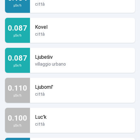
città
µSv/h
0.087
Kovel
città
µSv/h
0.087
Ljubešiv
villaggio urbano
µSv/h
0.110
Ljuboml'
città
µSv/h
0.100
Luc'k
città
µSv/h