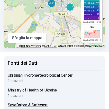
282
0.101-0.2
8
0.201-0.3
12
0.301-0.5
16
0.501-2
6
2.1+
09.08.2026, 15:55
ISW
Sfoglia la mappa
08.08.2026, 20:11
©
Dati Non Verificati
©
Fonti di Dati
© SaveEcoBot
© CARTO
© OpenStreetMap
Fonti dei Dati
Ukrainian Hydrometeorological Center
1 stazioni
Ministry of Health of Ukraine
1 stazioni
SaveDnipro & Safecast