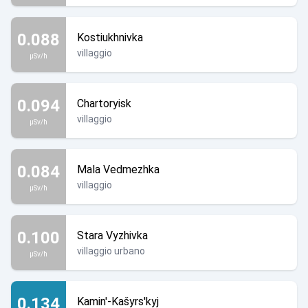
0.088
Kostiukhnivka
villaggio
µSv/h
0.094
Chartoryisk
villaggio
µSv/h
0.084
Mala Vedmezhka
villaggio
µSv/h
0.100
Stara Vyzhivka
villaggio urbano
µSv/h
0.134
Kamin'-Kašyrs'kyj