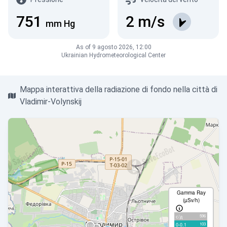
751
2
m/s
mm Hg
As of 9 agosto 2026, 12:00
Ukrainian Hydrometeorological Center
Mappa interattiva della radiazione di fondo nella città di
Vladimir-Volynskij
Gamma Ray
(µSv/h)
596
с/д
103
0-0.1