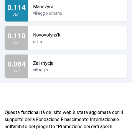
0.114
Manevyči
villaggio urbano
µSv/h
0.110
Novovolyns'k
città
µSv/h
0.084
Zaliznycja
villaggio
µSv/h
Questa funzionalità del sito web è stata aggiornata con il
supporto della Fondazione Rinascimento Internazionale
nell'ambito del progetto "Promozione dei dati aperti