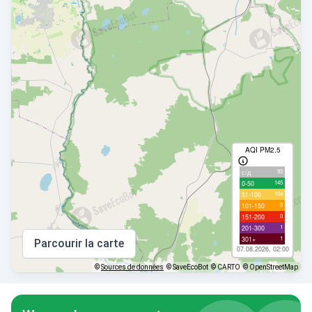
AQI PM2.5
93
с/д
145
0-50
104
51-100
5
101-150
0
151-200
1
201-300
1
301+
Parcourir la carte
07.08.2026, 02:00
©
Sources de données
© SaveEcoBot
© CARTO
© OpenStreetMap