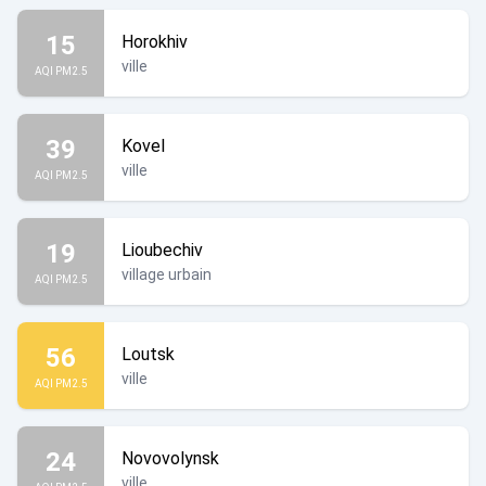
15
Horokhiv
ville
AQI PM2.5
39
Kovel
ville
AQI PM2.5
19
Lioubechiv
village urbain
AQI PM2.5
56
Loutsk
ville
AQI PM2.5
24
Novovolynsk
ville