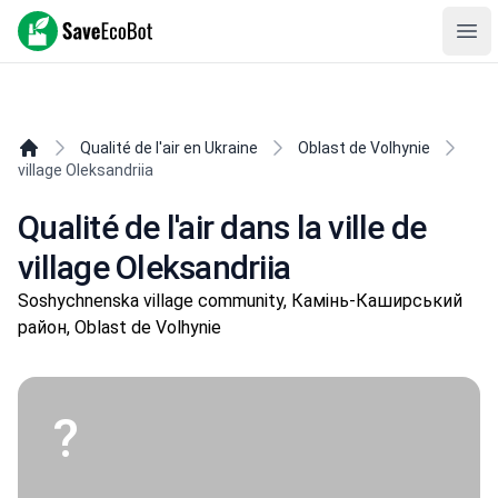
SaveEcoBot
Ope
Qualité de l'air en Ukraine
Oblast de Volhynie
village Oleksandriia
Qualité de l'air dans la ville de
village Oleksandriia
Soshychnenska village community, Камінь-Каширський
район, Oblast de Volhynie
?