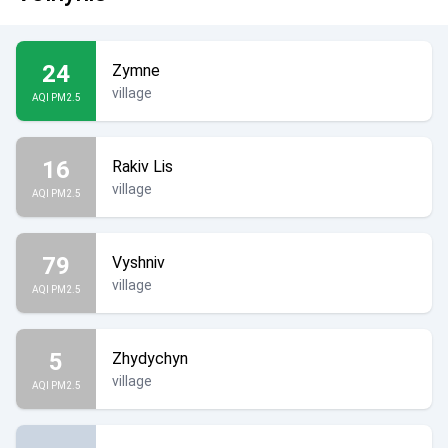
24
Zymne
village
AQI PM2.5
16
Rakiv Lis
village
AQI PM2.5
79
Vyshniv
village
AQI PM2.5
5
Zhydychyn
village
AQI PM2.5