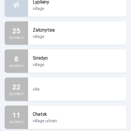
Lypliany
village
25
Zaliznytsia
village
AQI PM2.5
8
Smidyn
village
AQI PM2.5
22
ville
AQI PM2.5
11
Chatsk
village urbain
AQI PM2.5