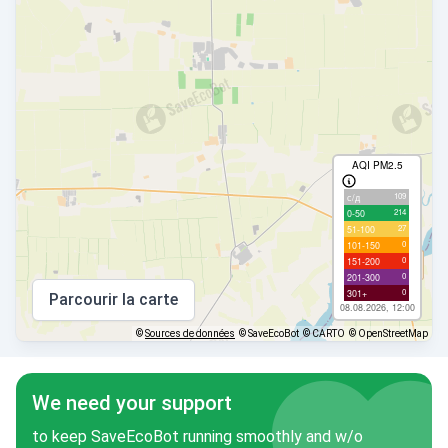
AQI PM2.5
109
с/д
214
0-50
27
51-100
0
101-150
0
151-200
0
201-300
0
301+
Parcourir la carte
08.08.2026, 12:00
©
Sources de données
© SaveEcoBot
© CARTO
© OpenStreetMap
We need your support
to keep SaveEcoBot running smoothly and w/o