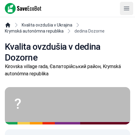
SaveEcoBot
Ope
Kvalita ovzdušia v Ukrajina
Krymská autonómna republika
dedina Dozorne
Kvalita ovzdušia v dedina
Dozorne
Kirovska village rada, Євпаторійський район, Krymská
autonómna republika
?