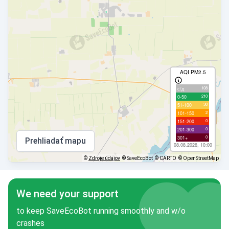
AQI PM2.5
108
с/д
210
0-50
30
51-100
2
101-150
0
151-200
0
201-300
0
301+
Prehliadať mapu
08.08.2026, 10:00
©
Zdroje údajov
© SaveEcoBot
© CARTO
© OpenStreetMap
We need your support
to keep SaveEcoBot running smoothly and w/o
crashes