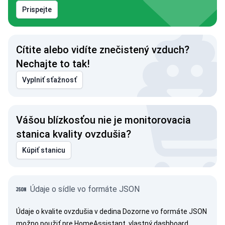
Prispejte
Cítite alebo vidíte znečistený vzduch?
Nechajte to tak!
Vyplniť sťažnosť
Vášou blízkosťou nie je monitorovacia
stanica kvality ovzdušia?
Kúpiť stanicu
Údaje o sídle vo formáte JSON
Údaje o kvalite ovzdušia v dedina Dozorne vo formáte JSON
možno použiť pre HomeAssistant, vlastný dashboard,