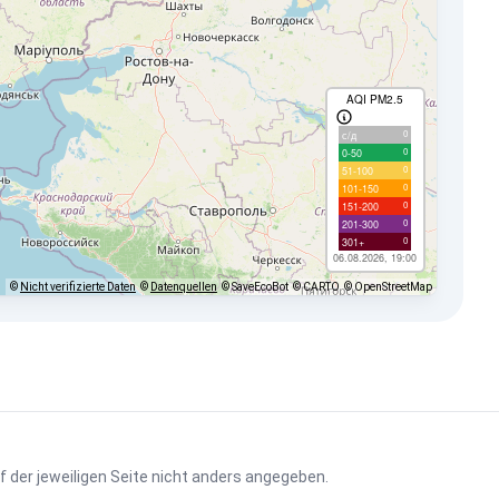
AQI PM2.5
0
с/д
0
0-50
0
51-100
0
101-150
0
151-200
0
201-300
0
301+
06.08.2026, 19:00
©
Nicht verifizierte Daten
©
Datenquellen
© SaveEcoBot
© CARTO
© OpenStreetMap
uf der jeweiligen Seite nicht anders angegeben.