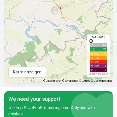
AQI PM2.5
106
с/д
207
0-50
35
51-100
2
101-150
0
151-200
0
201-300
0
301+
Karte anzeigen
08.08.2026, 09:00
©
Datenquellen
© SaveEcoBot
© CARTO
© OpenStreetMap
We need your support
to keep SaveEcoBot running smoothly and w/o
crashes