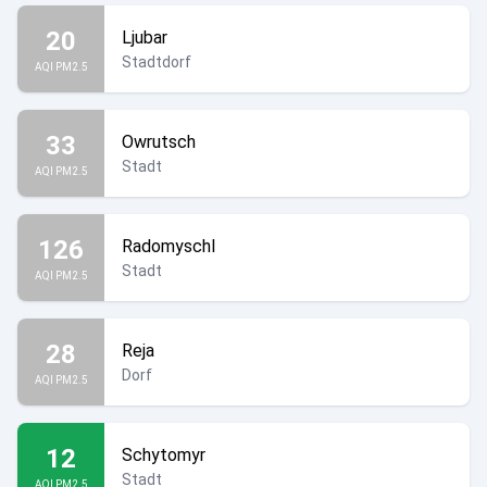
20
Ljubar
Stadtdorf
AQI PM2.5
33
Owrutsch
Stadt
AQI PM2.5
126
Radomyschl
Stadt
AQI PM2.5
28
Reja
Dorf
AQI PM2.5
12
Schytomyr
Stadt
AQI PM2.5