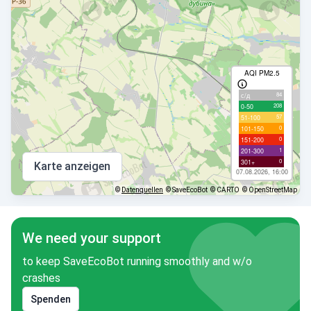
AQI PM2.5
84
с/д
208
0-50
57
51-100
0
101-150
0
151-200
1
201-300
0
301+
Karte anzeigen
07.08.2026, 16:00
©
Datenquellen
© SaveEcoBot
© CARTO
© OpenStreetMap
We need your support
to keep SaveEcoBot running smoothly and w/o
crashes
Spenden