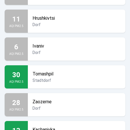
11
Hrushkivtsi
Dorf
AQI PM2.5
6
Ivaniv
Dorf
AQI PM2.5
30
Tomashpil
Stadtdorf
AQI PM2.5
28
Zaozerne
Dorf
AQI PM2.5
Kachanivka