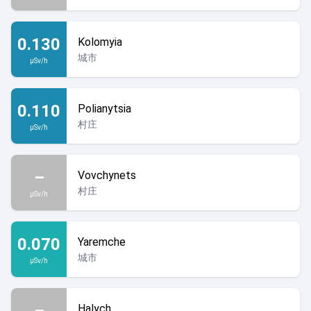
0.130
Kolomyia
城市
µSv/h
0.110
Polianytsia
村庄
µSv/h
–
Vovchynets
村庄
µSv/h
0.070
Yaremche
城市
µSv/h
–
Halych