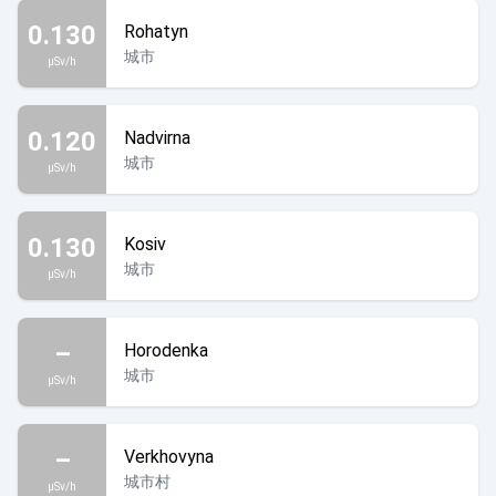
0.130
Rohatyn
城市
µSv/h
0.120
Nadvirna
城市
µSv/h
0.130
Kosiv
城市
µSv/h
–
Horodenka
城市
µSv/h
–
Verkhovyna
城市村
µSv/h