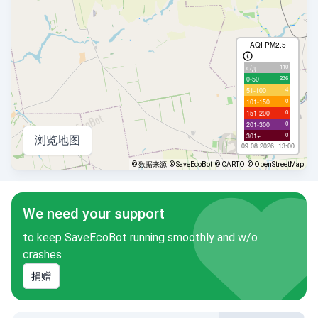
AQI PM2.5
110
с/д
236
0-50
4
51-100
0
101-150
0
151-200
0
201-300
0
301+
浏览地图
09.08.2026, 13:00
©
数据来源
© SaveEcoBot
© CARTO
© OpenStreetMap
We need your support
to keep SaveEcoBot running smoothly and w/o
crashes
捐赠