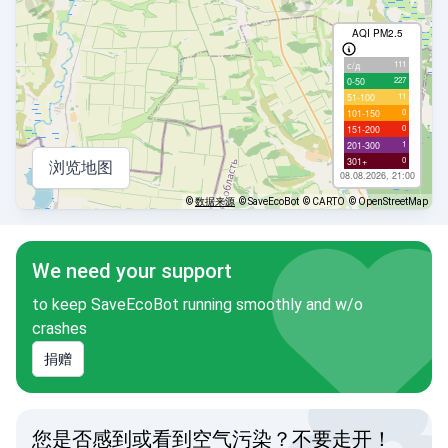
AQI PM2.5
111
с/д
227
0-50
11
51-100
0
101-150
0
151-200
1
201-300
0
301+
浏览地图
08.08.2026, 21:00
©
数据来源
© SaveEcoBot
© CARTO
© OpenStreetMap
We need your support
to keep SaveEcoBot running smoothly and w/o
crashes
捐赠
您是否感到或看到空气污染？不要走开！