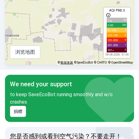
AQI PM2.5
99
с/д
243
0-50
7
51-100
0
101-150
0
151-200
1
201-300
0
301+
浏览地图
09.08.2026, 01:00
©
数据来源
© SaveEcoBot
© CARTO
© OpenStreetMap
We need your support
to keep SaveEcoBot running smoothly and w/o
crashes
捐赠
您是否感到或看到空气污染？不要走开！