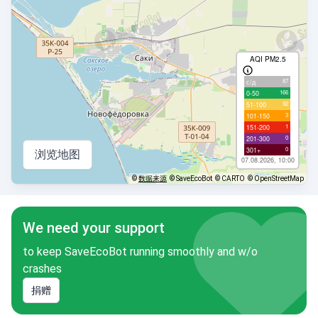
AQI PM2.5
87
с/д
166
0-50
92
51-100
3
101-150
1
151-200
0
201-300
0
301+
浏览地图
07.08.2026, 10:00
©
数据来源
© SaveEcoBot
© CARTO
© OpenStreetMap
We need your support
to keep SaveEcoBot running smoothly and w/o
crashes
捐赠