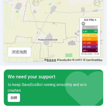
AQI PM2.5
110
с/д
236
0-50
3
51-100
1
101-150
0
151-200
0
201-300
0
301+
浏览地图
09.08.2026, 12:00
©
数据来源
© SaveEcoBot
© CARTO
© OpenStreetMap
We need your support
to keep SaveEcoBot running smoothly and w/o
crashes
捐赠