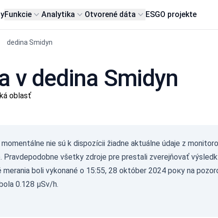
my
Funkcie
Analytika
Otvorené dáta
ESG
O projekte
dedina Smidyn
ia v dedina Smidyn
ká oblasť
Gam
 momentálne nie sú k dispozícii žiadne aktuálne údaje z monitor
(
). Pravdepodobne všetky zdroje pre prestali zverejňovať výsledk
с/д
0-0.1
 merania boli vykonané o 15:55, 28 október 2024 року na pozorov
0.10
bola 0.128 µSv/h.
0.20
0.30
0.50
2.1+
07.08.