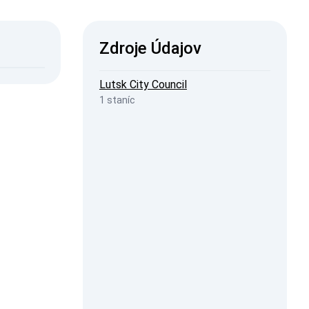
ISW
Zdroje Údajov
2026, 19:23
penStreetMap
Lutsk City Council
1 staníc