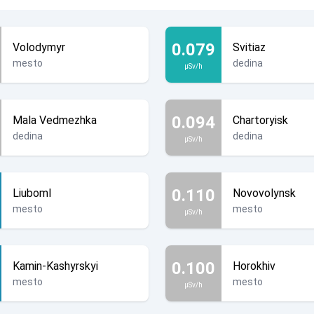
0.079
Volodymyr
Svitiaz
mesto
dedina
µSv/h
0.094
Mala Vedmezhka
Chartoryisk
dedina
dedina
µSv/h
0.110
Liuboml
Novovolynsk
mesto
mesto
µSv/h
0.100
Kamin-Kashyrskyi
Horokhiv
mesto
mesto
µSv/h