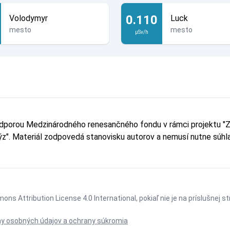
0.110
Volodymyr
Luck
mesto
mesto
µSv/h
odporou Medzinárodného renesančného fondu v rámci projektu "Z
lýz". Materiál zodpovedá stanovisku autorov a nemusí nutne sú
ons Attribution License 4.0 International
, pokiaľ nie je na príslušnej 
y osobných údajov a ochrany súkromia