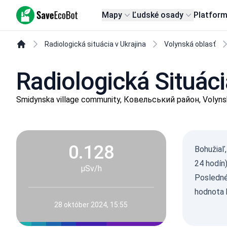
SaveEcoBot
Mapy
Ľudské osady
Platfor
Radiologická situácia v Ukrajina
Volynská oblasť
Radiologická Situác
Smidynska village community, Ковельський район, Volyns
0.128
Bohužiaľ,
24 hodín
µSv/h
Posledné
hodnota 
28 október 2024, 15:55