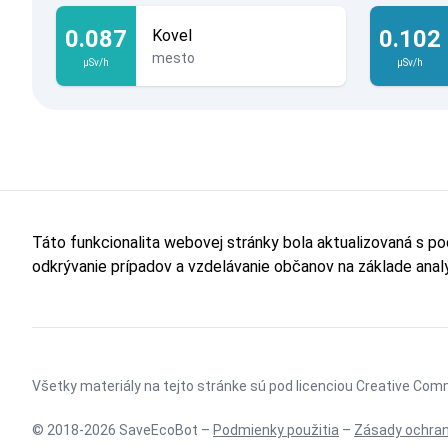
0.087
0.102
Kovel
mesto
µSv/h
µSv/h
Táto funkcionalita webovej stránky bola aktualizovaná s p
odkrývanie prípadov a vzdelávanie občanov na základe ana
Všetky materiály na tejto stránke sú pod licenciou
Creative Comm
© 2018-2026 SaveEcoBot –
Podmienky použitia
–
Zásady ochran