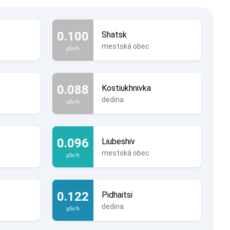
0.100
Shatsk
mestská obec
µSv/h
0.088
Kostiukhnivka
dedina
µSv/h
0.096
Liubeshiv
mestská obec
µSv/h
0.122
Pidhaitsi
dedina
µSv/h