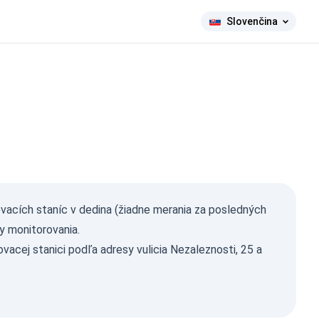
Slovenčina
ma Ray
ovacích staníc v dedina (žiadne merania za posledných
µSv/h)
y monitorovania.
358
131
acej stanici podľa adresy vulicia Nezaleznosti, 25 a
488
1-0.2
11
1-0.3
11
1-0.5
16
1-2
6
2026, 01:59