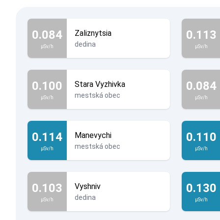
0.084
0.113
Zaliznytsia
dedina
µSv/h
µSv/h
0.100
0.084
Stara Vyzhivka
mestská obec
µSv/h
µSv/h
0.114
0.110
Manevychi
mestská obec
µSv/h
µSv/h
0.103
0.130
Vyshniv
dedina
µSv/h
µSv/h