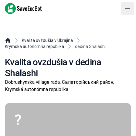
SaveEcoBot
Ope
Kvalita ovzdušia v Ukrajina
Krymská autonómna republika
dedina Shalashi
Kvalita ovzdušia v dedina
Shalashi
Dobrushynska village rada, Євпаторійський район,
Krymská autonómna republika
?