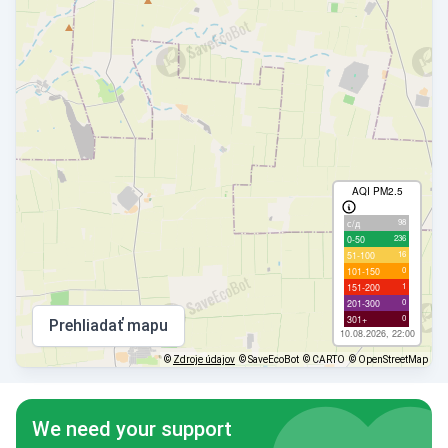
AQI PM2.5
98
с/д
236
0-50
16
51-100
0
101-150
1
151-200
0
201-300
0
301+
Prehliadať mapu
10.08.2026, 22:00
©
Zdroje údajov
© SaveEcoBot
© CARTO
© OpenStreetMap
We need your support