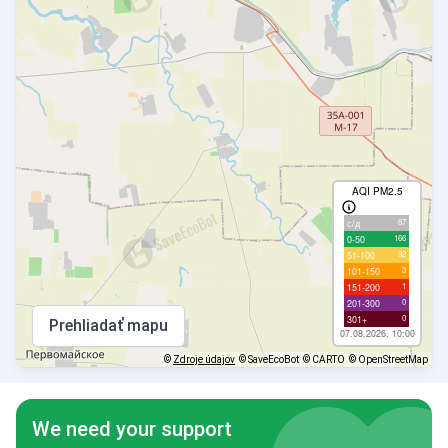
AQI PM2.5
87
с/д
166
0-50
92
51-100
3
101-150
1
151-200
0
201-300
0
301+
Prehliadať mapu
07.08.2026, 10:00
©
Zdroje údajov
© SaveEcoBot
© CARTO
© OpenStreetMap
We need your support