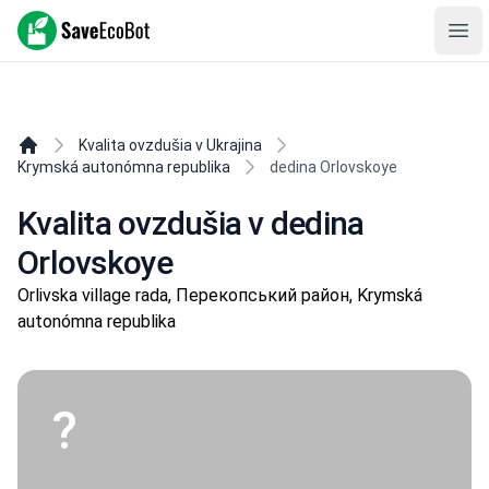
SaveEcoBot
Ope
Kvalita ovzdušia v Ukrajina
Krymská autonómna republika
dedina Orlovskoye
Kvalita ovzdušia v dedina
Orlovskoye
Orlivska village rada, Перекопський район, Krymská
autonómna republika
?