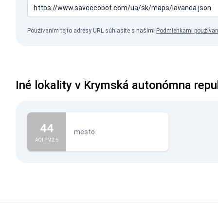
Používaním tejto adresy URL súhlasíte s našimi
Podmienkami používan
Iné lokality v Krymská autonómna repu
44
mesto
AQI PM2.5