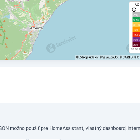
AQ
с/д
0-50
51-1
101-
151-
201-
301+
07.08.
©
Zdroje údajov
© SaveEcoBot
© CARTO
© O
JSON možno použiť pre HomeAssistant, vlastný dashboard, intern