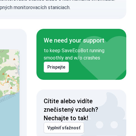
pných monitorovacích staniciach.
We need your support
to keep SaveEcoBot running
smoothly and w/o crashes
Prispejte
Cítite alebo vidíte
znečistený vzduch?
Nechajte to tak!
Vyplniť sťažnosť