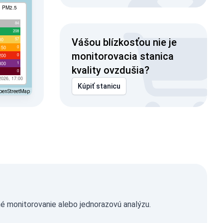
I PM2.5
84
208
57
00
Vášou blízkosťou nie je
0
150
monitorovacia stanica
0
200
1
300
kvality ovzdušia?
0
2026, 17:00
Kúpiť stanicu
penStreetMap
é monitorovanie alebo jednorazovú analýzu.