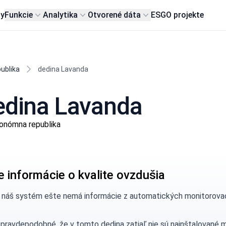
my
Funkcie
Analytika
Otvorené dáta
ESG
O projekte
ublika
dedina Lavanda
dedina Lavanda
tonómna republika
e informácie o kvalite ovzdušia
, náš systém ešte nemá informácie z automatických monitorovac
 pravdepodobné, že v tomto dedina zatiaľ nie sú nainštalované 