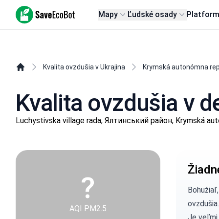
SaveEcoBot
Mapy
Ľudské osady
Platfor
Kvalita ovzdušia v Ukrajina
Krymská autonómna rep
Kvalita ovzdušia v 
Luchystivska village rada, Ялтинський район, Krymská au
Žiadn
?
Bohužiaľ
ovzdušia.
AQI PM2.5
Je veľmi