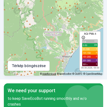
AQI PM2.5
109
с/д
238
0-50
3
51-100
0
101-150
0
151-200
0
201-300
0
301+
Térkép böngészése
09.08.2026, 09:00
©
Adatforrások
© SaveEcoBot
© CARTO
© OpenStreetMap
We need your support
to keep SaveEcoBot running smoothly and w/o
crashes