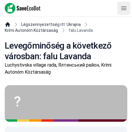
SaveEcoBot
Ope
Légszennyezettség itt: Ukrajna
Krími Autonóm Köztársaság
falu Lavanda
Levegőminőség a következő
városban: falu Lavanda
Luchystivska village rada, Ялтинський район, Krími
Autonóm Köztársaság
?