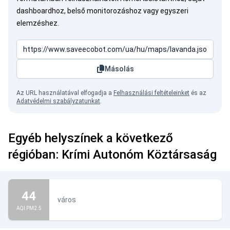
dashboardhoz, belső monitorozáshoz vagy egyszeri
elemzéshez.
Másolás
Az URL használatával elfogadja a
Felhasználási feltételeinket
és az
Adatvédelmi szabályzatunkat
.
Egyéb helyszínek a következő
régióban: Krími Autonóm Köztársaság
44
város
AQI PM2.5