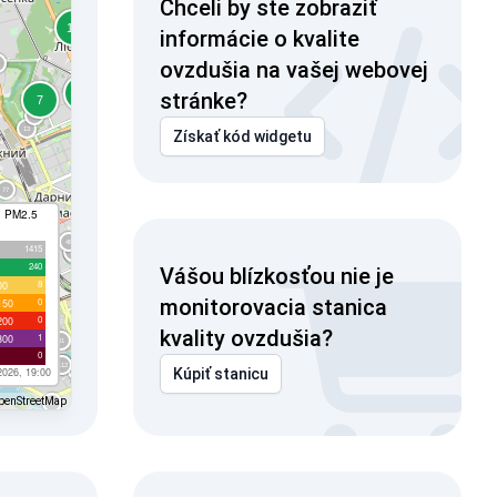
Chceli by ste zobraziť
informácie o kvalite
ovzdušia na vašej webovej
stránke?
Získať kód widgetu
I PM2.5
1415
240
Vášou blízkosťou nie je
8
00
monitorovacia stanica
0
150
0
200
kvality ovzdušia?
1
300
0
2026, 19:00
Kúpiť stanicu
penStreetMap