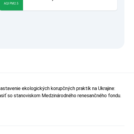
AQI PM2.5
astavenie ekologických korupčných praktík na Ukrajine:
hlasiť so stanoviskom Medzinárodného renesančného fondu.