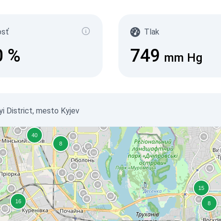
osť
Tlak
0
%
749
mm Hg
i District, mesto Kyjev