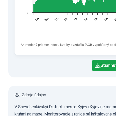
0
21.
19.
26.
24.
22.
20.
2
25.
23.
Aritmetický priemer indexu kvality ovzdušia (AQI) vypočítaný pod
End of interactive chart.
Stiahnu
Zdroje údajov
V Shevchenkivskyi District, mesto Kyjev (Kyjev) je mome
kruhmi na mape. Monitorovacie stanice sú inštalované o