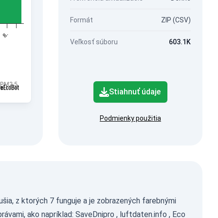
Formát
ZIP (CSV)
8.
Veľkosť súboru
603.1K
 PM2.5.
Stiahnuť údaje
Podmienky použitia
šia, z ktorých 7 funguje a je zobrazených farebnými
rávami, ako napríklad:
SaveDnipro
,
luftdaten.info
,
Eco