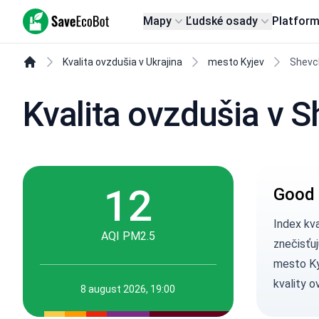
SaveEcoBot
Mapy
Ľudské osady
Platfor
Kvalita ovzdušia v Ukrajina
mesto Kyjev
Shevch
Kvalita ovzdušia v S
12
Good 
Index kv
AQI PM2.5
znečisťuj
mesto Ky
kvality o
8 august 2026, 19:00