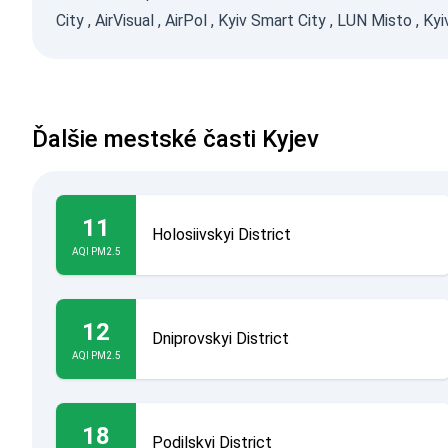
City
,
AirVisual
,
AirPol
,
Kyiv Smart City
,
LUN Misto
,
Kyi
Ďalšie mestské časti Kyjev
11
Holosiivskyi District
AQI PM2.5
12
Dniprovskyi District
AQI PM2.5
18
Podilskyi District