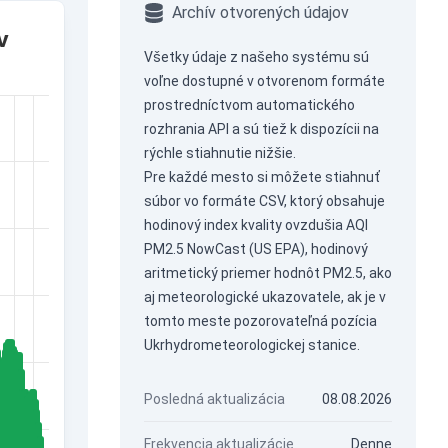
Archív otvorených údajov
v
Všetky údaje z našeho systému sú
voľne dostupné v otvorenom formáte
prostredníctvom
automatického
rozhrania API
a sú tiež k dispozícii na
rýchle stiahnutie nižšie.
Pre každé mesto si môžete stiahnuť
súbor vo formáte CSV, ktorý obsahuje
hodinový index kvality ovzdušia AQI
PM2.5 NowCast (US EPA), hodinový
aritmetický priemer hodnôt PM2.5, ako
aj meteorologické ukazovatele, ak je v
tomto meste pozorovateľná pozícia
Ukrhydrometeorologickej stanice.
Posledná aktualizácia
08.08.2026
Frekvencia aktualizácie
Denne