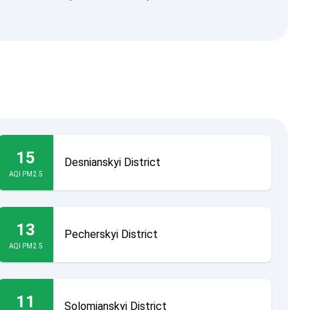
15
Desnianskyi District
AQI PM2.5
13
Pecherskyi District
AQI PM2.5
11
Solomianskyi District