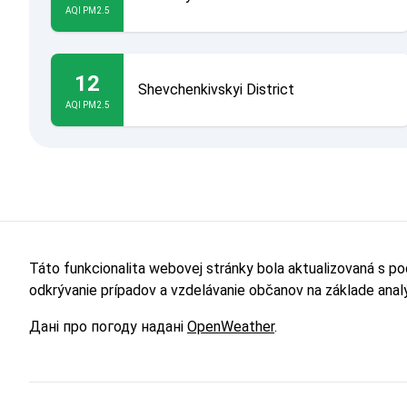
AQI PM2.5
12
Shevchenkivskyi District
AQI PM2.5
Táto funkcionalita webovej stránky bola aktualizovaná s p
odkrývanie prípadov a vzdelávanie občanov na základe ana
Дані про погоду надані
OpenWeather
.