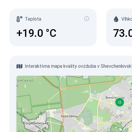
Teplota
Vlhk
+19.0
°C
73.
Interaktívna mapa kvality ovzdušia v Shevchenkivsky