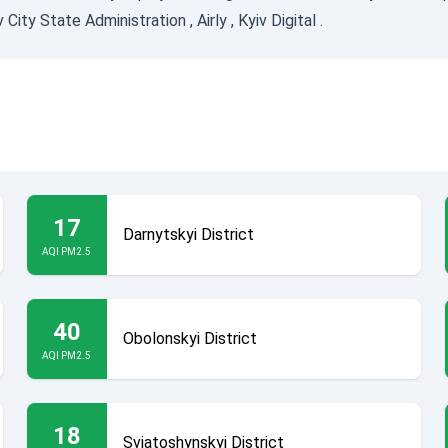
v City State Administration
,
Airly
,
Kyiv Digital
.
17
Darnytskyi District
AQI PM2.5
40
Obolonskyi District
AQI PM2.5
18
Sviatoshynskyi District