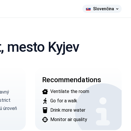
Slovenčina
t, mesto Kyjev
Recommendations
Ventilate the room
lavný
strict
Go for a walk
rú úroveň
Drink more water
Monitor air quality