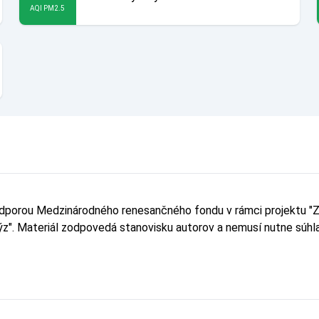
AQI PM2.5
odporou Medzinárodného renesančného fondu v rámci projektu "Z
lýz". Materiál zodpovedá stanovisku autorov a nemusí nutne sú