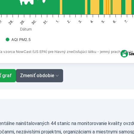
30.
6.
28.
4.
2.
31.
7.
29.
5.
7.
3.
1.
Dátum
AQI PM2.5
ľa vzorca NowCast (US EPA) pre hlavný znečisťujúci látku - jemný prach frakcie
ť graf
Zmeniť obdobie
ntálne nainštalovaných 44 staníc na monitorovanie kvality ovzdu
bčanmi, nezávislými projektmi, organizáciami a miestnymi samosp