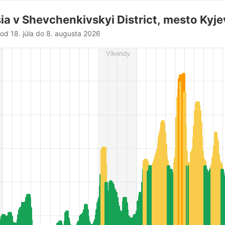
trict, mesto Kyjev
ia v Shevchenkivskyi District, mesto Kyje
od 18. júla do 8. augusta 2026
from 2026-07-18 15:00:00 to 2026-08-08 16:00:00.
Víkendy
es from 8 to 105.