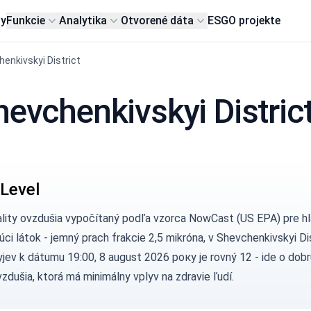
my
Funkcie
Analytika
Otvorené dáta
ESG
O projekte
enkivskyi District
hevchenkivskyi Distric
Level
ality ovzdušia vypočítaný podľa vzorca
NowCast (US EPA)
pre h
úci látok - jemný prach frakcie 2,5 mikróna, v Shevchenkivskyi Di
jev k dátumu 19:00, 8 august 2026 року je rovný 12 - ide o dob
vzdušia, ktorá má minimálny vplyv na zdravie ľudí.