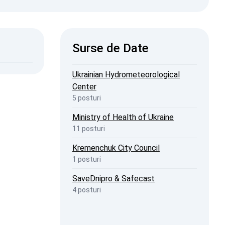
7
2026, 06:44
ISW
Surse de Date
2026, 22:49
penStreetMap
Ukrainian Hydrometeorological
Center
5 posturi
Ministry of Health of Ukraine
11 posturi
Kremenchuk City Council
1 posturi
SaveDnipro & Safecast
4 posturi