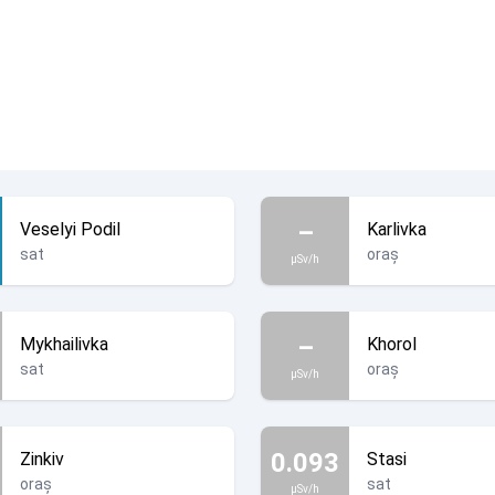
–
Veselyi Podil
Karlivka
sat
oraș
µSv/h
–
Mykhailivka
Khorol
sat
oraș
µSv/h
Crimeea este Ucraina!
0.093
Zinkiv
Stasi
oraș
sat
µSv/h