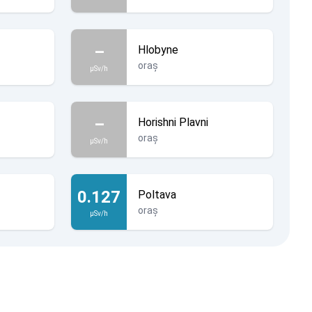
–
Hlobyne
oraș
µSv/h
–
Horishni Plavni
oraș
µSv/h
0.127
Poltava
oraș
µSv/h