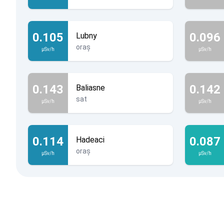
0.105
0.096
Lubny
oraș
µSv/h
µSv/h
0.143
0.142
Baliasne
sat
µSv/h
µSv/h
0.114
0.087
Hadeaci
oraș
µSv/h
µSv/h