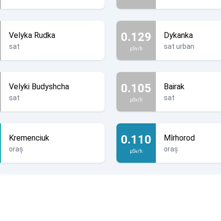
0.129
Velyka Rudka
Dykanka
sat
sat urban
µSv/h
0.105
Velyki Budyshcha
Bairak
sat
sat
µSv/h
0.110
Kremenciuk
Mîrhorod
oraș
oraș
µSv/h