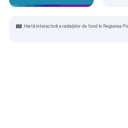
Hartă interactivă a radiațiilor de fond în Regiunea P
Răsfoiește Harta