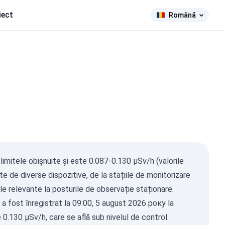
iect
Română
ma Ray
n limitele obișnuite și este 0.087-0.130 µSv/h (valorile
µSv/h)
te de diverse dispozitive, de la stațiile de monitorizare
361
129
e relevante la posturile de observație staționare.
485
1-0.2
 a fost înregistrat la 09:00, 5 august 2026 року la
12
1-0.3
11
1-0.5
.130 µSv/h, care se află sub nivelul de control.
15
1-2