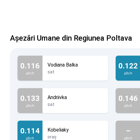
Așezări Umane din Regiunea Poltava
0.116
0.122
Vodiana Balka
sat
µSv/h
µSv/h
0.133
0.146
Andriivka
sat
µSv/h
µSv/h
0.114
–
Kobeliaky
oraș
µSv/h
µSv/h