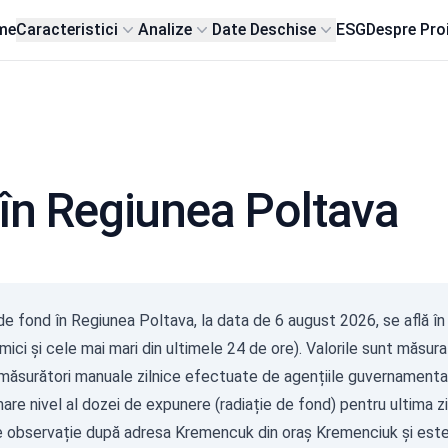
me
Caracteristici
Analize
Date Deschise
ESG
Despre Pro
 în Regiunea Poltava
Gam
de fond în Regiunea Poltava, la data de
6 august 2026
, se află î
(
mici și cele mai mari din ultimele 24 de ore). Valorile sunt măsura
с/д
0-0.1
 măsurători manuale zilnice efectuate de agențiile guvernamental
0.10
are nivel al dozei de expunere (radiație de fond) pentru ultima zi
0.20
0.30
 observație după adresa Kremencuk din oraș Kremenciuk și este 0
0.50