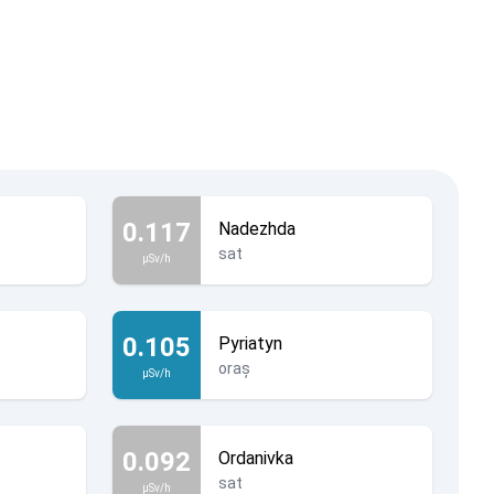
0.117
Nadezhda
sat
µSv/h
0.105
Pyriatyn
oraș
µSv/h
0.092
Ordanivka
sat
µSv/h