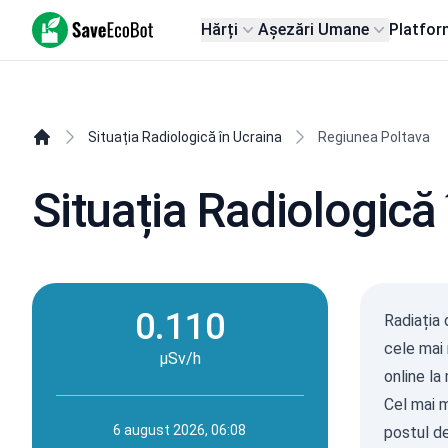
SaveEcoBot
Hărți
Așezări Umane
Platfor
Situația Radiologică în Ucraina
Regiunea Poltava
Situația Radiologică
0.110
Radiația 
cele mai 
µSv/h
online la
Cel mai m
6 august 2026, 06:08
postul de