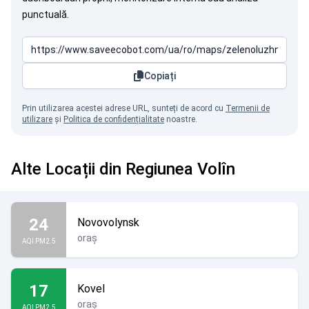
punctuală.
Copiați
Prin utilizarea acestei adrese URL, sunteți de acord cu
Termenii de
utilizare
și
Politica de confidențialitate
noastre.
Alte Locații din Regiunea Volîn
24
Novovolynsk
oraș
AQI PM2.5
17
Kovel
oraș
AQI PM2.5