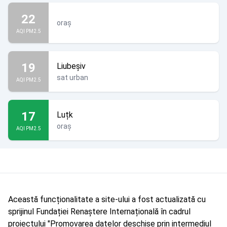
22
oraș
AQI PM2.5
19
Liubeșiv
sat urban
AQI PM2.5
17
Luțk
oraș
AQI PM2.5
Această funcționalitate a site-ului a fost actualizată cu
sprijinul Fundației Renaștere Internațională în cadrul
proiectului "Promovarea datelor deschise prin intermediul