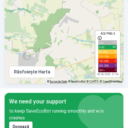
AQI PM2.5
111
с/д
227
0-50
11
51-100
0
101-150
0
151-200
1
201-300
0
301+
Răsfoiește Harta
08.08.2026, 21:00
©
Surse de Date
© SaveEcoBot
© CARTO
© OpenStreetMap
We need your support
to keep SaveEcoBot running smoothly and w/o
crashes
Donează