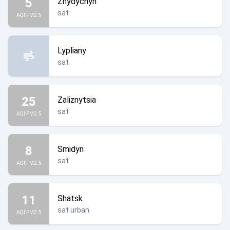
5
Zhydychyn
sat
AQI PM2.5
Lypliany
sat
25
Zaliznytsia
sat
AQI PM2.5
8
Smidyn
sat
AQI PM2.5
11
Shatsk
sat urban
AQI PM2.5