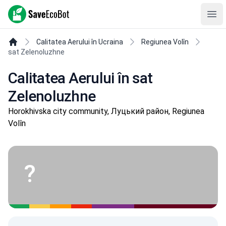
SaveEcoBot
Ope
Calitatea Aerului în Ucraina
Regiunea Volîn
sat Zelenoluzhne
Calitatea Aerului în sat
Zelenoluzhne
Horokhivska city community, Луцький район, Regiunea
Volîn
?