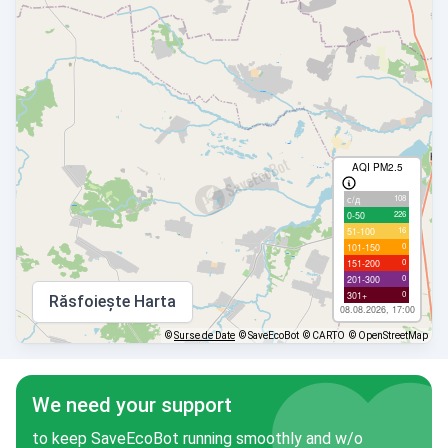
AQI PM2.5
108
с/д
226
0-50
16
51-100
0
101-150
0
151-200
0
201-300
0
301+
Răsfoiește Harta
08.08.2026, 17:00
©
Surse de Date
© SaveEcoBot
© CARTO
© OpenStreetMap
We need your support
to keep SaveEcoBot running smoothly and w/o