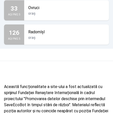
33
Ovruci
oraș
AQI PM2.5
126
Radomîșl
oraș
AQI PM2.5
Această funcționalitate a site-ului a fost actualizată cu
sprijinul Fundației Renaștere Internațională în cadrul
proiectului "Promovarea datelor deschise prin intermediul
SaveEcoBot în timpul stării de război". Materialul reflectă
poziția autorilor și nu coincide neapărat cu poziția Fundației