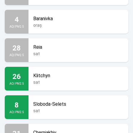
4
Baranivka
oraș
AQI PM2.5
28
Reia
sat
AQI PM2.5
26
Klitchyn
sat
AQI PM2.5
8
Sloboda-Selets
sat
AQI PM2.5
Cherniakhiv