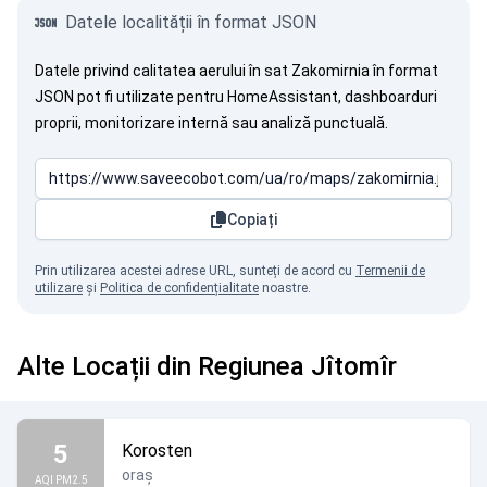
Datele localității în format JSON
Datele privind calitatea aerului în sat Zakomirnia în format
JSON pot fi utilizate pentru HomeAssistant, dashboarduri
proprii, monitorizare internă sau analiză punctuală.
Copiați
Prin utilizarea acestei adrese URL, sunteți de acord cu
Termenii de
utilizare
și
Politica de confidențialitate
noastre.
Alte Locații din Regiunea Jîtomîr
5
Korosten
oraș
AQI PM2.5