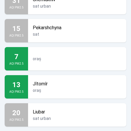
31
sat urban
AQI PM2.5
15
Pekarshchyna
sat
AQI PM2.5
7
oraș
AQI PM2.5
13
Jîtomîr
oraș
AQI PM2.5
20
Liubar
sat urban
AQI PM2.5