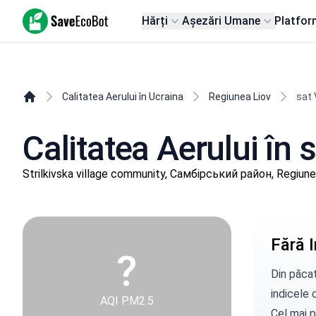
SaveEcoBot
Hărți
Așezări Umane
Platfor
Calitatea Aerului în Ucraina
Regiunea Liov
sat 
Calitatea Aerului în 
Strilkivska village community, Самбірський район, Regiune
Fără I
?
Din păcat
indicele c
AQI PM2.5
Cel mai p