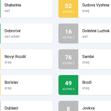
52
Shabelnia
Sudova Vyshnia
sat
oraș
AQI PM2.5
16
Dobrotvir
Dolishnii Luzhok
sat urban
sat
AQI PM2.5
76
Novyi Rozdil
Sambir
oraș
oraș
AQI PM2.5
49
Borîslav
Brodî
oraș
oraș
AQI PM2.5
8
Dublianî
Jovkva