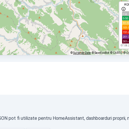
AQ
с/д
0-50
51-1
101-
151-
201-
301+
07.08.
©
Surse de Date
© SaveEcoBot
© CARTO
© O
JSON pot fi utilizate pentru HomeAssistant, dashboarduri proprii, 