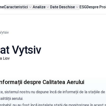
me
Caracteristici
Analize
Date Deschise
ESG
Despre Pro
Vytsiv
sat Vytsiv
a Liov
nformații despre Calitatea Aerului
e, sistemul nostru nu dispune încă de informații de la stațiile d
alității aerului.
robabil, nu au fost încă instalate stații de monitorizare în aces