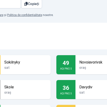
Copiați
are
și
Politica de confidențialitate
noastre.
49
Sokilnyky
Novoiavorivsk
sat
oraș
AQI PM2.5
36
Skole
Davydiv
oraș
sat
AQI PM2.5