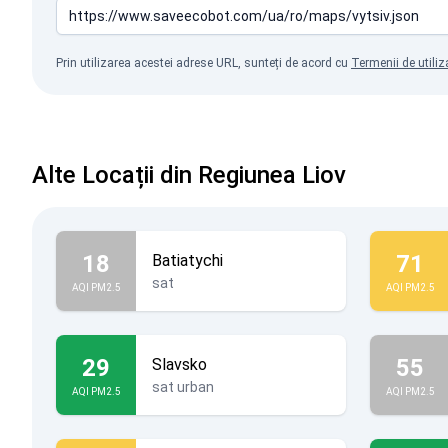
Prin utilizarea acestei adrese URL, sunteți de acord cu
Termenii de utiliz
Alte Locații din Regiunea Liov
18
71
Batiatychi
sat
AQI PM2.5
AQI PM2.5
29
55
Slavsko
sat urban
AQI PM2.5
AQI PM2.5