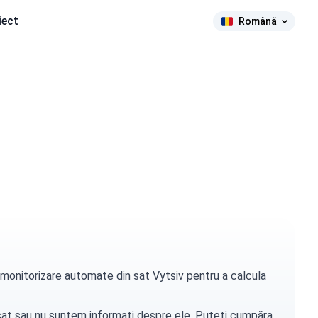
iect
Română
e monitorizare automate din sat Vytsiv pentru a calcula
t sat sau nu suntem informați despre ele. Puteți
cumpăra