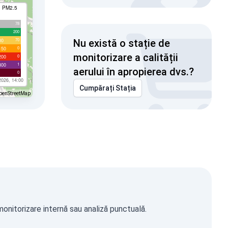
I PM2.5
78
200
70
00
Nu există o stație de
0
150
monitorizare a calității
0
200
1
300
aerului în apropierea dvs.?
0
2026, 14:00
Cumpărați Stația
penStreetMap
monitorizare internă sau analiză punctuală.