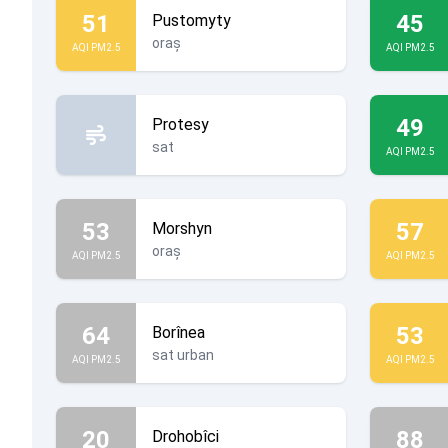
51
45
Pustomyty
oraș
AQI PM2.5
AQI PM2.5
49
Protesy
sat
AQI PM2.5
53
57
Morshyn
oraș
AQI PM2.5
AQI PM2.5
64
53
Borînea
sat urban
AQI PM2.5
AQI PM2.5
20
88
Drohobîci