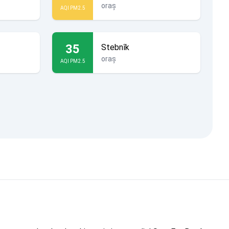
oraș
AQI PM2.5
35
Stebnîk
oraș
AQI PM2.5