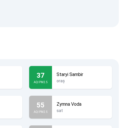
37
Staryi Sambir
oraș
AQI PM2.5
55
Zymna Voda
sat
AQI PM2.5