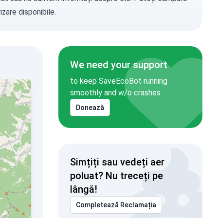
zare disponibile.
We need your support
to keep SaveEcoBot running
smoothly and w/o crashes
Donează
Simțiți sau vedeți aer
poluat? Nu treceți pe
lângă!
Completează Reclamația