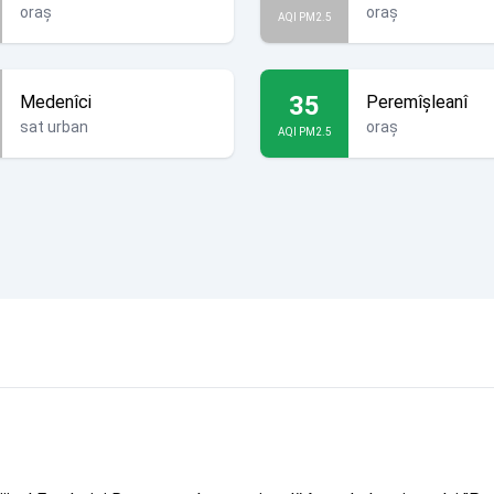
oraș
oraș
AQI PM2.5
35
Medenîci
Peremîșleanî
sat urban
oraș
AQI PM2.5