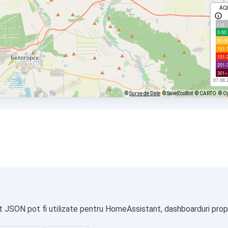
AQ
с/д
0-50
51-1
101-
151-
201-
301+
07.08.
©
Surse de Date
© SaveEcoBot
© CARTO
© O
t JSON pot fi utilizate pentru HomeAssistant, dashboarduri propri