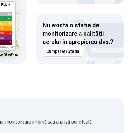
I PM2.5
106
144
94
00
Nu există o stație de
3
150
monitorizare a calității
2
200
0
300
aerului în apropierea dvs.?
0
2026, 07:00
Cumpărați Stația
penStreetMap
i, monitorizare internă sau analiză punctuală.