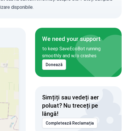
zare disponibile.
We need your support
to keep SaveEcoBot running
smoothly and w/o crashes
Donează
Simțiți sau vedeți aer
poluat? Nu treceți pe
lângă!
Completează Reclamația