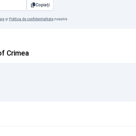
Copiați
are
și
Politica de confidențialitate
noastre.
of Crimea