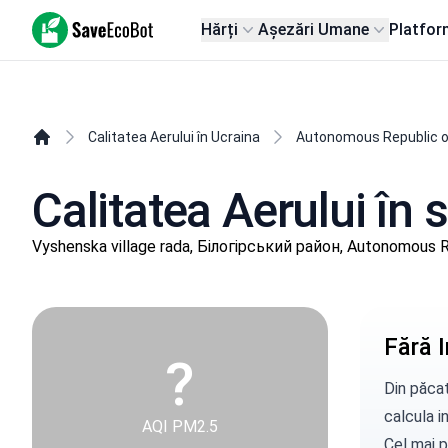
SaveEcoBot
Hărți
Așezări Umane
Platfor
Calitatea Aerului în Ucraina
Autonomous Republic o
Calitatea Aerului în
Vyshenska village rada, Білогірський район, Autonomous R
Ucraina!
Fără I
?
Din păcat
calcula in
AQI PM2.5
Cel mai p