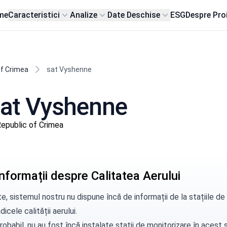
me
Caracteristici
Analize
Date Deschise
ESG
Despre Pro
f Crimea
sat Vyshenne
 sat Vyshenne
epublic of Crimea
nformații despre Calitatea Aerului
e, sistemul nostru nu dispune încă de informații de la stațiile 
dicele calității aerului.
robabil, nu au fost încă instalate stații de monitorizare în aces