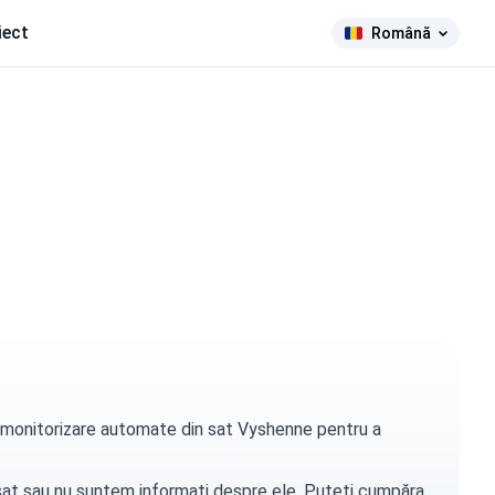
iect
Română
de monitorizare automate din sat Vyshenne pentru a
t sat sau nu suntem informați despre ele. Puteți
cumpăra