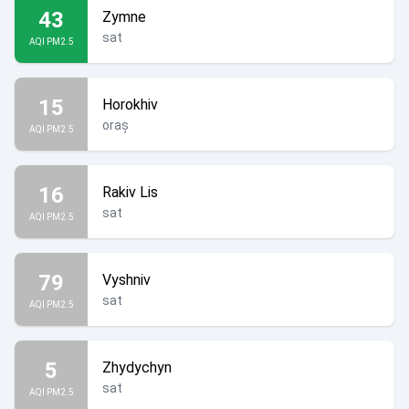
43
Zymne
sat
AQI PM2.5
15
Horokhiv
oraș
AQI PM2.5
16
Rakiv Lis
sat
AQI PM2.5
79
Vyshniv
sat
AQI PM2.5
5
Zhydychyn
sat
AQI PM2.5