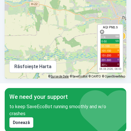
AQI PM2.5
104
с/д
123
0-50
111
51-100
8
101-150
3
151-200
0
201-300
0
301+
Răsfoiește Harta
06.08.2026, 08:00
©
Surse de Date
© SaveEcoBot
© CARTO
© OpenStreetMap
We need your support
to keep SaveEcoBot running smoothly and w/o
crashes
Donează