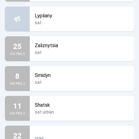
Lypliany
sat
25
Zaliznytsia
sat
AQI PM2.5
8
Smidyn
sat
AQI PM2.5
11
Shatsk
sat urban
AQI PM2.5
22
oraș