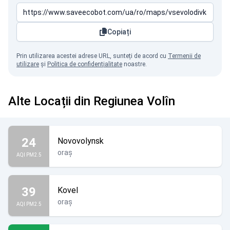
Copiați
Prin utilizarea acestei adrese URL, sunteți de acord cu
Termenii de
utilizare
și
Politica de confidențialitate
noastre.
Alte Locații din Regiunea Volîn
24
Novovolynsk
oraș
AQI PM2.5
39
Kovel
oraș
AQI PM2.5