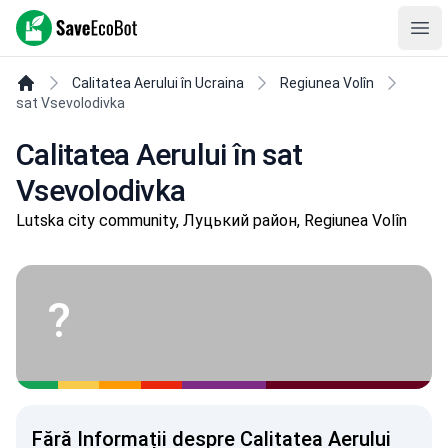
SaveEcoBot
Ope
Calitatea Aerului în Ucraina
Regiunea Volîn
sat Vsevolodivka
Calitatea Aerului în sat
Vsevolodivka
Lutska city community, Луцький район, Regiunea Volîn
?
Fără Informații despre Calitatea Aerului