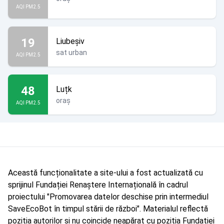
AQI PM2.5
19
Liubeșiv
sat urban
AQI PM2.5
48
Luțk
oraș
AQI PM2.5
Această funcționalitate a site-ului a fost actualizată cu
sprijinul Fundației Renaștere Internațională în cadrul
proiectului "Promovarea datelor deschise prin intermediul
SaveEcoBot în timpul stării de război". Materialul reflectă
poziția autorilor și nu coincide neapărat cu poziția Fundației