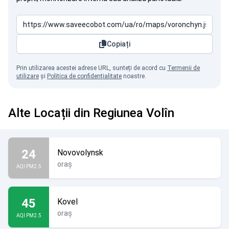
Copiați
Prin utilizarea acestei adrese URL, sunteți de acord cu
Termenii de
utilizare
și
Politica de confidențialitate
noastre.
Alte Locații din Regiunea Volîn
24
Novovolynsk
oraș
AQI PM2.5
45
Kovel
oraș
AQI PM2.5