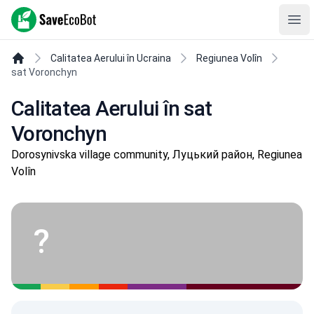
SaveEcoBot
Ope
Calitatea Aerului în Ucraina
Regiunea Volîn
sat Voronchyn
Calitatea Aerului în sat
Voronchyn
Dorosynivska village community, Луцький район, Regiunea
Volîn
?