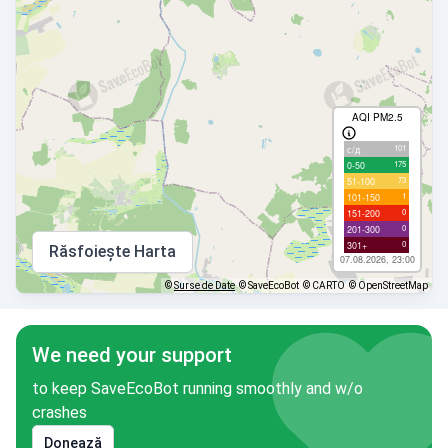
AQI PM2.5
101
с/д
175
0-50
73
51-100
1
101-150
0
151-200
0
201-300
0
301+
Răsfoiește Harta
07.08.2026, 23:00
©
Surse de Date
© SaveEcoBot
© CARTO
© OpenStreetMap
We need your support
to keep SaveEcoBot running smoothly and w/o
crashes
Donează