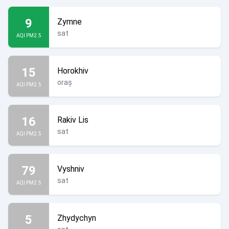
9
Zymne
sat
AQI PM2.5
15
Horokhiv
oraș
AQI PM2.5
16
Rakiv Lis
sat
AQI PM2.5
79
Vyshniv
sat
AQI PM2.5
5
Zhydychyn