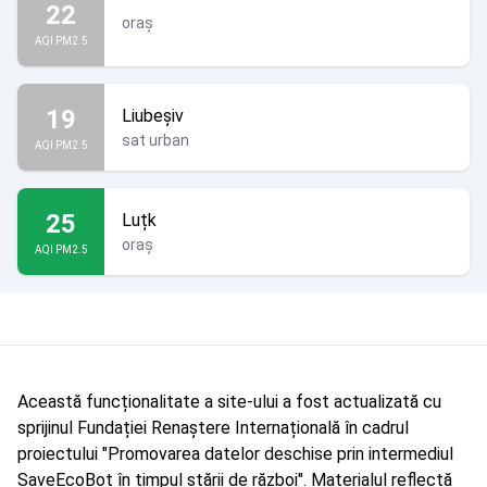
22
oraș
AQI PM2.5
19
Liubeșiv
sat urban
AQI PM2.5
25
Luțk
oraș
AQI PM2.5
Această funcționalitate a site-ului a fost actualizată cu
sprijinul Fundației Renaștere Internațională în cadrul
proiectului "Promovarea datelor deschise prin intermediul
SaveEcoBot în timpul stării de război". Materialul reflectă