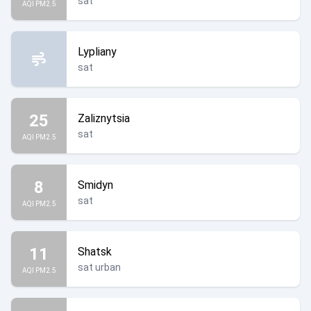
sat
AQI PM2.5
Lypliany
sat
25
Zaliznytsia
sat
AQI PM2.5
8
Smidyn
sat
AQI PM2.5
11
Shatsk
sat urban
AQI PM2.5