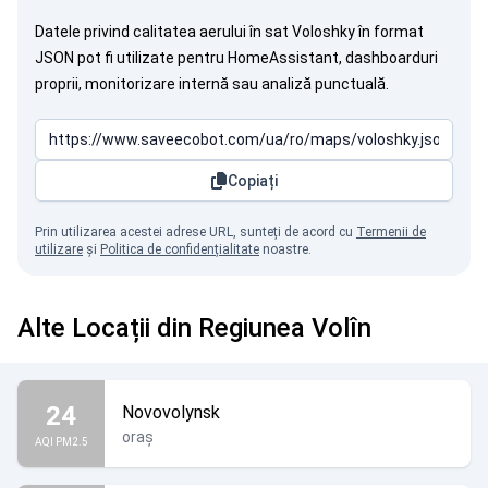
Datele privind calitatea aerului în sat Voloshky în format
JSON pot fi utilizate pentru HomeAssistant, dashboarduri
proprii, monitorizare internă sau analiză punctuală.
Copiați
Prin utilizarea acestei adrese URL, sunteți de acord cu
Termenii de
utilizare
și
Politica de confidențialitate
noastre.
Alte Locații din Regiunea Volîn
24
Novovolynsk
oraș
AQI PM2.5