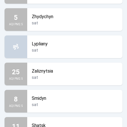
5
Zhydychyn
sat
AQI PM2.5
Lypliany
sat
25
Zaliznytsia
sat
AQI PM2.5
8
Smidyn
sat
AQI PM2.5
11
Shatsk