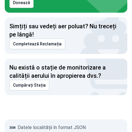
Donează
Simțiți sau vedeți aer poluat? Nu treceți
pe lângă!
Completează Reclamația
Nu există o stație de monitorizare a
calității aerului în apropierea dvs.?
Cumpărați Stația
Datele localității în format JSON