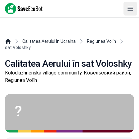
SaveEcoBot
Ope
Calitatea Aerului în Ucraina
Regiunea Volîn
sat Voloshky
Calitatea Aerului în sat Voloshky
Kolodiazhnenska village community, Ковельський район,
Regiunea Volîn
?