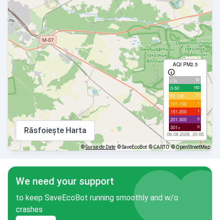
AQI PM2.5
92
с/д
182
0-50
73
51-100
1
101-150
1
151-200
0
201-300
0
301+
Răsfoiește Harta
06.08.2026, 20:00
©
Surse de Date
© SaveEcoBot
© CARTO
© OpenStreetMap
We need your support
to keep SaveEcoBot running smoothly and w/o
crashes