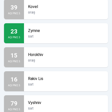
39
Kovel
oraș
AQI PM2.5
23
Zymne
sat
AQI PM2.5
15
Horokhiv
oraș
AQI PM2.5
16
Rakiv Lis
sat
AQI PM2.5
79
Vyshniv
sat
AQI PM2.5