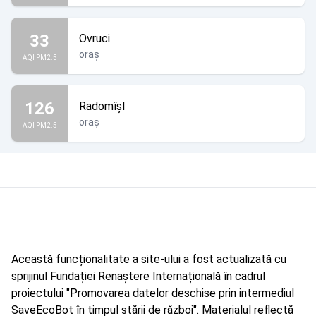
33
Ovruci
oraș
AQI PM2.5
126
Radomîșl
oraș
AQI PM2.5
Această funcționalitate a site-ului a fost actualizată cu
sprijinul Fundației Renaștere Internațională în cadrul
proiectului "Promovarea datelor deschise prin intermediul
SaveEcoBot în timpul stării de război". Materialul reflectă