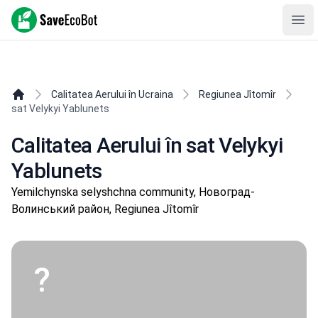
SaveEcoBot
Ope
Calitatea Aerului în Ucraina
Regiunea Jîtomîr
sat Velykyi Yablunets
Calitatea Aerului în sat Velykyi
Yablunets
Yemilchynska selyshchna community, Новоград-
Волинський район, Regiunea Jîtomîr
?