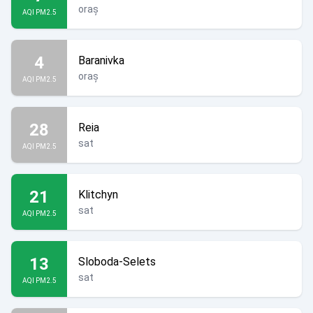
oraș
AQI PM2.5
4
Baranivka
oraș
AQI PM2.5
28
Reia
sat
AQI PM2.5
21
Klitchyn
sat
AQI PM2.5
13
Sloboda-Selets
sat
AQI PM2.5