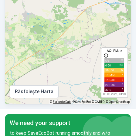
AQI PM2.5
99
с/д
203
0-50
42
51-100
4
101-150
2
151-200
0
201-300
0
301+
Răsfoiește Harta
08.08.2026, 04:00
©
Surse de Date
© SaveEcoBot
© CARTO
© OpenStreetMap
We need your support
to keep SaveEcoBot running smoothly and w/o