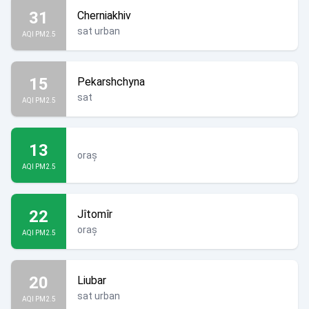
31
Cherniakhiv
sat urban
AQI PM2.5
15
Pekarshchyna
sat
AQI PM2.5
13
oraș
AQI PM2.5
22
Jîtomîr
oraș
AQI PM2.5
20
Liubar
sat urban
AQI PM2.5