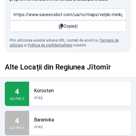
Copiați
Prin utilizarea acestei adrese URL, sunteți de acord cu
Termenii de
utilizare
și
Politica de confidențialitate
noastre.
Alte Locații din Regiunea Jîtomîr
4
Korosten
oraș
AQI PM2.5
4
Baranivka
oraș
AQI PM2.5