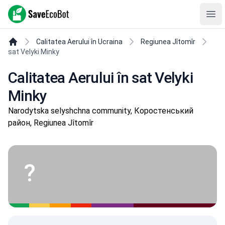
SaveEcoBot
Ope
Calitatea Aerului în Ucraina
Regiunea Jîtomîr
sat Velyki Minky
Calitatea Aerului în sat Velyki
Minky
Narodytska selyshchna community, Коростенський
район, Regiunea Jîtomîr
?