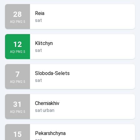
28
Reia
sat
AQI PM2.5
12
Klitchyn
sat
AQI PM2.5
7
Sloboda-Selets
sat
AQI PM2.5
31
Cherniakhiv
sat urban
AQI PM2.5
15
Pekarshchyna