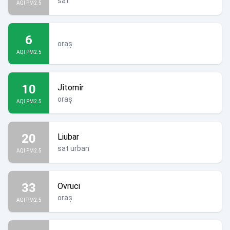
sat
AQI PM2.5
6
oraș
AQI PM2.5
10
Jîtomîr
oraș
AQI PM2.5
20
Liubar
sat urban
AQI PM2.5
33
Ovruci
oraș
AQI PM2.5