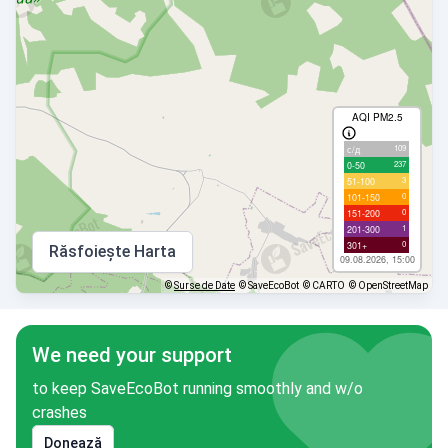
AQI PM2.5
109
с/д
237
0-50
3
51-100
0
101-150
0
151-200
1
201-300
0
301+
Răsfoiește Harta
09.08.2026, 15:00
©
Surse de Date
© SaveEcoBot
© CARTO
© OpenStreetMap
We need your support
to keep SaveEcoBot running smoothly and w/o
crashes
Donează