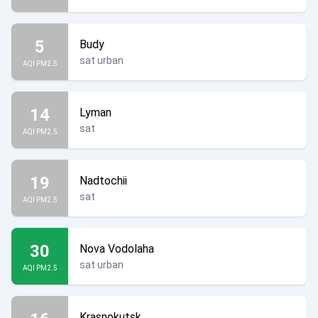
5
Budy
sat urban
AQI PM2.5
14
Lyman
sat
AQI PM2.5
19
Nadtochii
sat
AQI PM2.5
30
Nova Vodolaha
sat urban
AQI PM2.5
Krasnokutsk