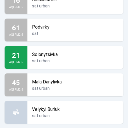
16
sat urban
AQI PM2.5
61
Podvirky
sat
AQI PM2.5
21
Solonytsivka
sat urban
AQI PM2.5
45
Mala Danylivka
sat urban
AQI PM2.5
Velykyi Burluk
sat urban