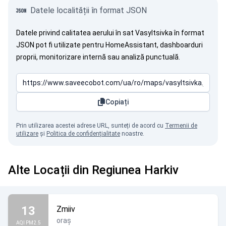
Datele localității în format JSON
Datele privind calitatea aerului în sat Vasyltsivka în format
JSON pot fi utilizate pentru HomeAssistant, dashboarduri
proprii, monitorizare internă sau analiză punctuală.
Copiați
Prin utilizarea acestei adrese URL, sunteți de acord cu
Termenii de
utilizare
și
Politica de confidențialitate
noastre.
Alte Locații din Regiunea Harkiv
13
Zmiiv
oraș
AQI PM2.5