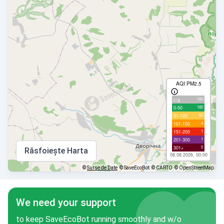
AQI PM2.5
100
с/д
182
0-50
62
51-100
4
101-150
1
151-200
1
201-300
0
301+
Răsfoiește Harta
08.08.2026, 00:00
©
Surse de Date
© SaveEcoBot
© CARTO
© OpenStreetMap
We need your support
to keep SaveEcoBot running smoothly and w/o