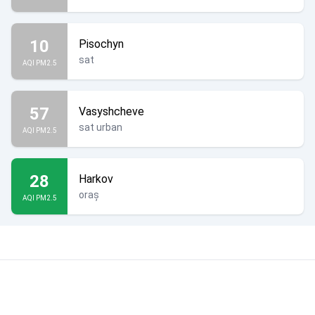
10
Pisochyn
sat
AQI PM2.5
57
Vasyshcheve
sat urban
AQI PM2.5
28
Harkov
oraș
AQI PM2.5