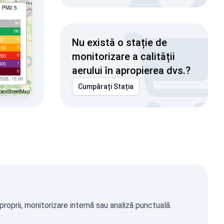
I PM2.5
84
190
74
00
Nu există o stație de
0
150
monitorizare a calității
0
200
1
300
aerului în apropierea dvs.?
0
2026, 15:00
Cumpărați Stația
penStreetMap
roprii, monitorizare internă sau analiză punctuală.