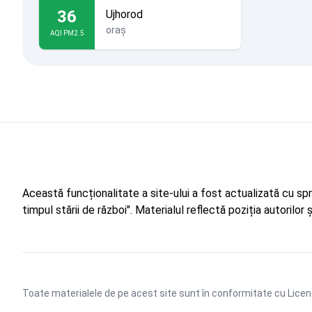
36
Ujhorod
oraș
AQI PM2.5
Această funcționalitate a site-ului a fost actualizată cu sp
timpul stării de război". Materialul reflectă poziția autorilo
Toate materialele de pe acest site sunt în conformitate cu
Licen