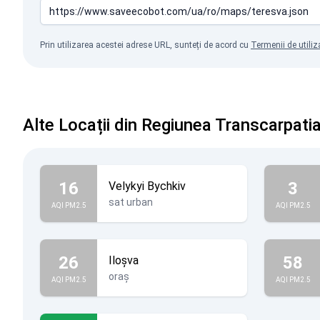
Prin utilizarea acestei adrese URL, sunteți de acord cu
Termenii de utiliz
Alte Locații din Regiunea Transcarpati
16
3
Velykyi Bychkiv
sat urban
AQI PM2.5
AQI PM2.5
26
58
Iloșva
oraș
AQI PM2.5
AQI PM2.5