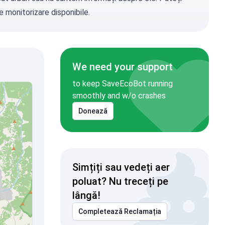
e monitorizare disponibile.
We need your support
to keep SaveEcoBot running
smoothly and w/o crashes
Donează
Simțiți sau vedeți aer
poluat? Nu treceți pe
lângă!
Completează Reclamația