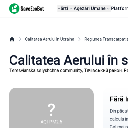
SaveEcoBot
Hărți
Așezări Umane
Platfor
Calitatea Aerului în Ucraina
Regiunea Transcarpati
Calitatea Aerului în
Teresvianska selyshchna community, Тячівський район, Re
Fără I
?
Din păcat
calcula in
AQI PM2.5
Cel mai p