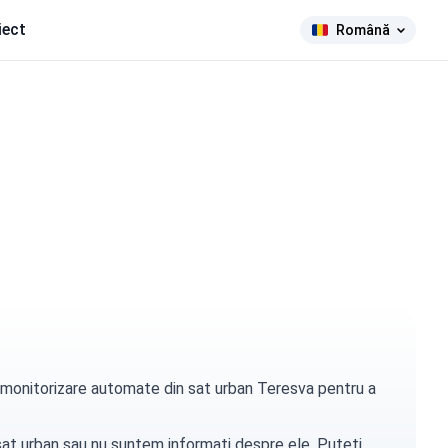
iect
Română
de monitorizare automate din sat urban Teresva pentru a
t sat urban sau nu suntem informați despre ele. Puteți