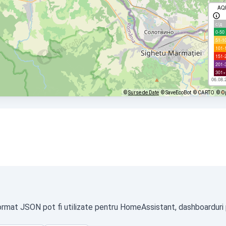
AQ
с/д
0-50
51-1
101-
151-
201-
301+
06.08.
©
Surse de Date
© SaveEcoBot
© CARTO
© O
format JSON pot fi utilizate pentru HomeAssistant, dashboarduri p