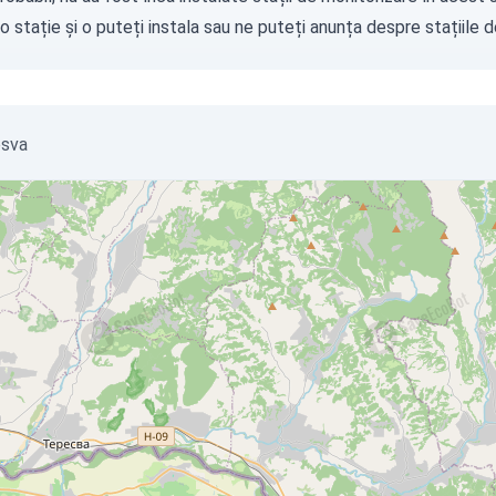
o stație
și o puteți instala sau ne puteți
anunța
despre stațiile d
esva