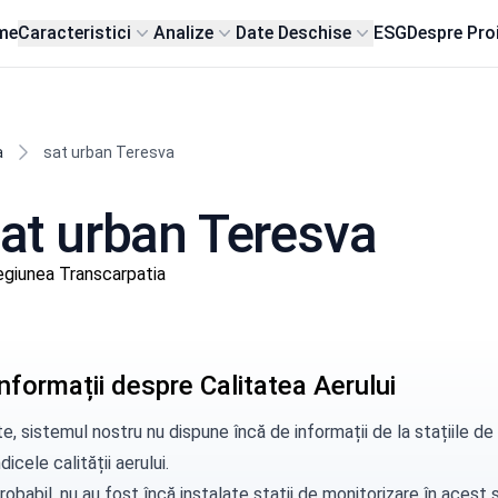
me
Caracteristici
Analize
Date Deschise
ESG
Despre Pro
a
sat urban Teresva
 sat urban Teresva
giunea Transcarpatia
nformații despre Calitatea Aerului
e, sistemul nostru nu dispune încă de informații de la stațiile 
dicele calității aerului.
robabil, nu au fost încă instalate stații de monitorizare în aces