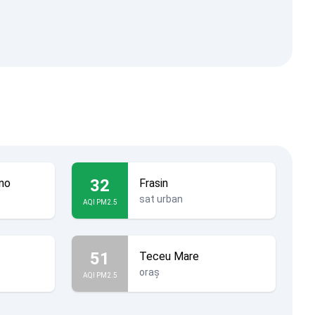
32
no
Frasin
sat urban
AQI PM2.5
51
Teceu Mare
oraș
AQI PM2.5