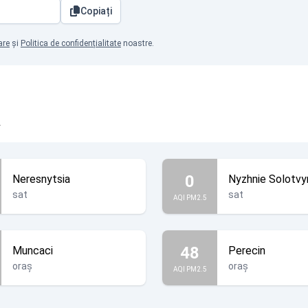
Copiați
are
și
Politica de confidențialitate
noastre.
a
0
Neresnytsia
Nyzhnie Solotvy
sat
sat
AQI PM2.5
48
Muncaci
Perecin
oraș
oraș
AQI PM2.5