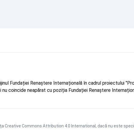
rijinul Fundației Renaștere Internațională în cadrul proiectului 
r și nu coincide neapărat cu poziția Fundației Renaștere Internațion
ța Creative Commons Attribution 4.0 International
, dacă nu este speci