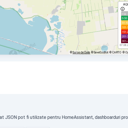
AQ
с/д
0-50
51-1
101-
151-
201-
301+
07.08.
©
Surse de Date
© SaveEcoBot
© CARTO
© O
mat JSON pot fi utilizate pentru HomeAssistant, dashboarduri prop