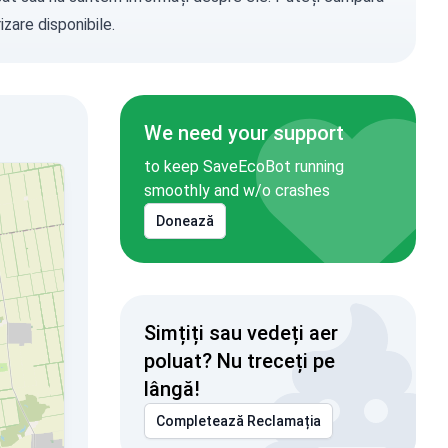
zare disponibile.
We need your support
to keep SaveEcoBot running
smoothly and w/o crashes
Donează
Simțiți sau vedeți aer
poluat? Nu treceți pe
lângă!
Completează Reclamația