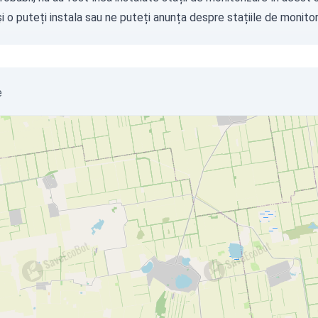
i o puteți instala sau ne puteți
anunța
despre stațiile de monitori
e