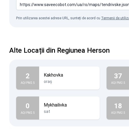
Prin utilizarea acestei adrese URL, sunteți de acord cu
Termenii de utiliz
Alte Locații din Regiunea Herson
2
37
Kakhovka
oraș
AQI PM2.5
AQI PM2.5
0
18
Mykhailivka
sat
AQI PM2.5
AQI PM2.5