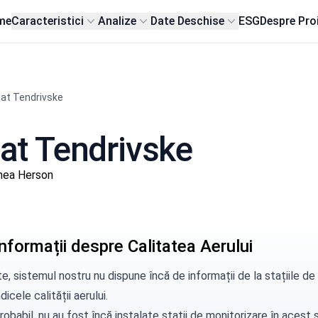
me
Caracteristici
Analize
Date Deschise
ESG
Despre Pro
at Tendrivske
sat Tendrivske
nea Herson
nformații despre Calitatea Aerului
e, sistemul nostru nu dispune încă de informații de la stațiile 
dicele calității aerului.
robabil, nu au fost încă instalate stații de monitorizare în aces