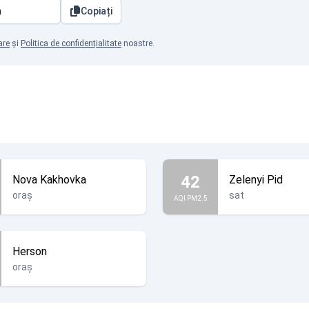
Copiați
are
și
Politica de confidențialitate
noastre.
42
Nova Kakhovka
Zelenyi Pid
oraș
sat
AQI PM2.5
Herson
oraș