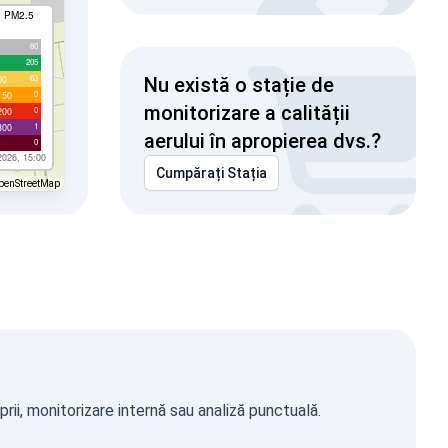
I PM2.5
80
205
63
00
Nu există o stație de
0
150
monitorizare a calității
0
200
1
300
aerului în apropierea dvs.?
0
2026, 15:00
Cumpărați Stația
penStreetMap
rii, monitorizare internă sau analiză punctuală.