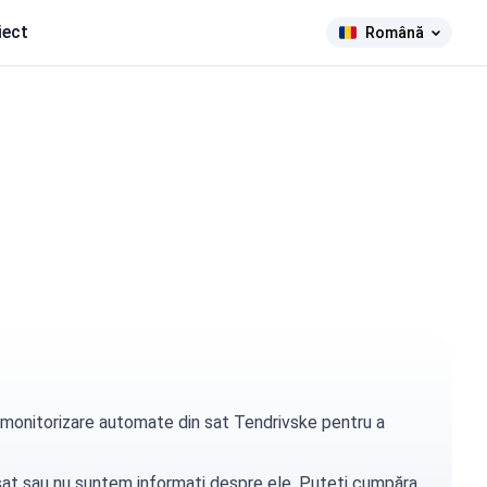
iect
Română
de monitorizare automate din sat Tendrivske pentru a
t sat sau nu suntem informați despre ele. Puteți
cumpăra