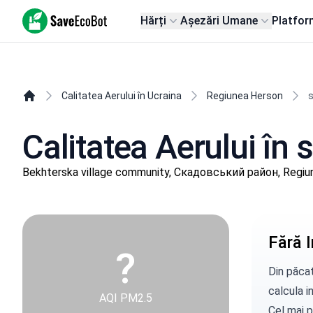
SaveEcoBot
Hărți
Așezări Umane
Platfor
Calitatea Aerului în Ucraina
Regiunea Herson
s
Calitatea Aerului în 
Bekhterska village community, Скадовський район, Regiu
Fără I
?
Din păcat
calcula in
AQI PM2.5
Cel mai p