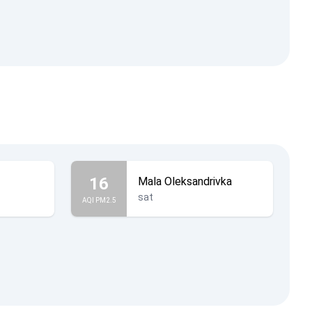
16
Mala Oleksandrivka
sat
AQI PM2.5