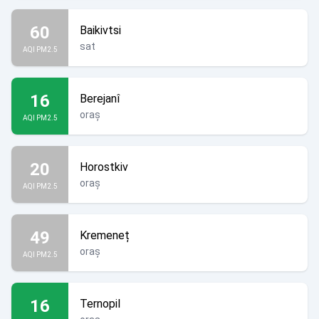
60
Baikivtsi
sat
AQI PM2.5
16
Berejanî
oraș
AQI PM2.5
20
Horostkiv
oraș
AQI PM2.5
49
Kremeneț
oraș
AQI PM2.5
16
Ternopil