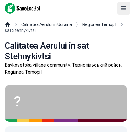
SaveEcoBot
Ope
Calitatea Aerului în Ucraina
Regiunea Ternopil
sat Stehnykivtsi
Calitatea Aerului în sat
Stehnykivtsi
Baykovetska village community, Тернопільський район,
Regiunea Ternopil
?