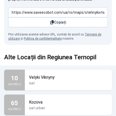
Copiați
Prin utilizarea acestei adrese URL, sunteți de acord cu
Termenii de
utilizare
și
Politica de confidențialitate
noastre.
Alte Locații din Regiunea Ternopil
10
Velyki Viknyny
sat
AQI PM2.5
65
Kozova
sat urban
AQI PM2.5