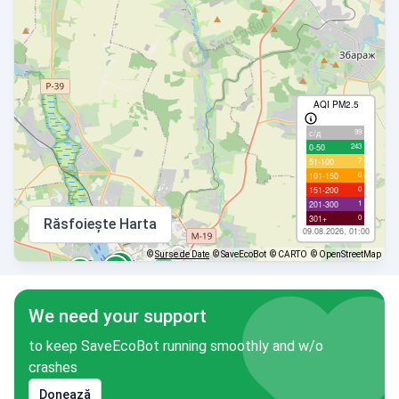
AQI PM2.5
99
с/д
243
0-50
7
51-100
0
101-150
0
151-200
1
201-300
0
301+
Răsfoiește Harta
09.08.2026, 01:00
©
Surse de Date
© SaveEcoBot
© CARTO
© OpenStreetMap
We need your support
to keep SaveEcoBot running smoothly and w/o
crashes
Donează