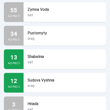
55
Zymna Voda
sat
AQI PM2.5
34
Pustomyty
oraș
AQI PM2.5
13
Shabelnia
sat
AQI PM2.5
12
Sudova Vyshnia
oraș
AQI PM2.5
3
Hriada
sat