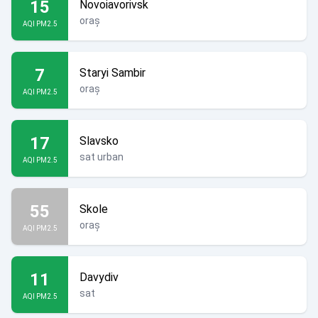
15
Novoiavorivsk
oraș
AQI PM2.5
7
Staryi Sambir
oraș
AQI PM2.5
17
Slavsko
sat urban
AQI PM2.5
55
Skole
oraș
AQI PM2.5
11
Davydiv
sat
AQI PM2.5