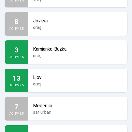
AQI PM2.5
8
Jovkva
oraș
AQI PM2.5
3
Kamianka-Buzka
oraș
AQI PM2.5
13
Liov
oraș
AQI PM2.5
7
Medenîci
sat urban
AQI PM2.5