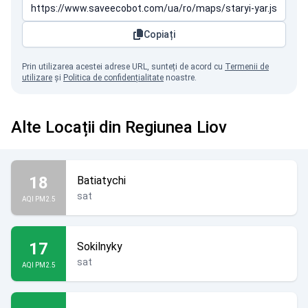
Copiați
Prin utilizarea acestei adrese URL, sunteți de acord cu
Termenii de
utilizare
și
Politica de confidențialitate
noastre.
Alte Locații din Regiunea Liov
18
Batiatychi
sat
AQI PM2.5
17
Sokilnyky
sat
AQI PM2.5