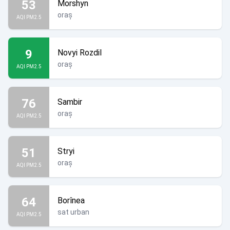
53
Morshyn
oraș
AQI PM2.5
9
Novyi Rozdil
oraș
AQI PM2.5
76
Sambir
oraș
AQI PM2.5
51
Stryi
oraș
AQI PM2.5
64
Borînea
sat urban
AQI PM2.5