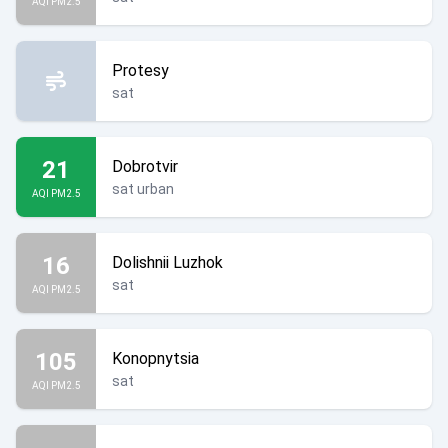
AQI PM2.5
Protesy
sat
21
Dobrotvir
sat urban
AQI PM2.5
16
Dolishnii Luzhok
sat
AQI PM2.5
105
Konopnytsia
sat
AQI PM2.5