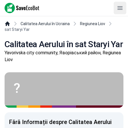
SaveEcoBot
Ope
Calitatea Aerului în Ucraina
Regiunea Liov
sat Staryi Yar
Calitatea Aerului în sat Staryi Yar
Yavorivska city community, Яворівський район, Regiunea
Liov
?
Fără Informații despre Calitatea Aerului