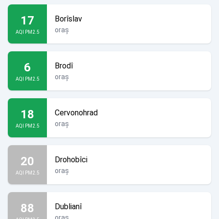
17
Borîslav
oraș
AQI PM2.5
6
Brodî
oraș
AQI PM2.5
18
Cervonohrad
oraș
AQI PM2.5
20
Drohobîci
oraș
AQI PM2.5
88
Dublianî
oraș