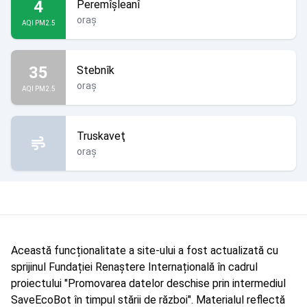
4
Peremîșleanî
oraș
AQI PM2.5
35
Stebnîk
oraș
AQI PM2.5
Truskaveţ
oraș
Această funcționalitate a site-ului a fost actualizată cu
sprijinul Fundației Renaștere Internațională în cadrul
proiectului "Promovarea datelor deschise prin intermediul
SaveEcoBot în timpul stării de război". Materialul reflectă