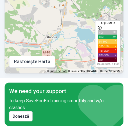
AQI PM2.5
110
с/д
237
0-50
3
51-100
0
101-150
0
151-200
0
201-300
0
301+
Răsfoiește Harta
09.08.2026, 14:00
©
Surse de Date
© SaveEcoBot
© CARTO
© OpenStreetMap
We need your support
to keep SaveEcoBot running smoothly and w/o
crashes
Donează