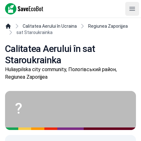
SaveEcoBot
Ope
Calitatea Aerului în Ucraina
Regiunea Zaporijjea
sat Staroukrainka
Calitatea Aerului în sat
Staroukrainka
Huliaypilska city community, Пологівський район,
Regiunea Zaporijjea
?