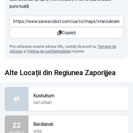
punctuală.
Copiați
Prin utilizarea acestei adrese URL, sunteți de acord cu
Termenii de
utilizare
și
Politica de confidențialitate
noastre.
Alte Locații din Regiunea Zaporijjea
Kushuhum
sat urban
22
Berdiansk
oraș
AQI PM2.5