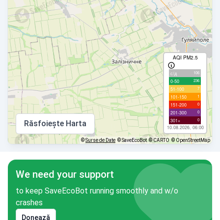
AQI PM2.5
106
с/д
236
0-50
7
51-100
1
101-150
0
151-200
0
201-300
0
301+
Răsfoiește Harta
10.08.2026, 06:00
©
Surse de Date
© SaveEcoBot
© CARTO
© OpenStreetMap
We need your support
to keep SaveEcoBot running smoothly and w/o
crashes
Donează