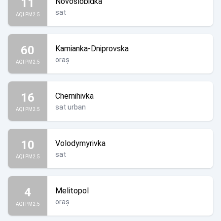
11
Novoslobidka
sat
AQI PM2.5
60
Kamianka-Dniprovska
oraș
AQI PM2.5
16
Chernihivka
sat urban
AQI PM2.5
10
Volodymyrivka
sat
AQI PM2.5
4
Melitopol
oraș
AQI PM2.5